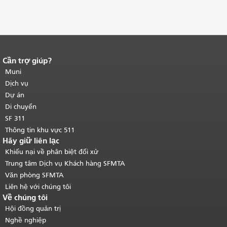
Cần trợ giúp?
Kết thúc nội dung trang.
Phần còn lại
của trang này được lặp lại trên mọi
Muni
trang.
Quay lại đầu trang nội dung
Dịch vụ
chính
.
Dự án
Di chuyển
SF 311
Thông tin khu vực 511
Hãy giữ liên lạc
Khiếu nại về phân biệt đối xử
Trung tâm Dịch vụ Khách hàng SFMTA
Văn phòng SFMTA
Liên hệ với chúng tôi
Về chúng tôi
Hội đồng quản trị
Nghề nghiệp