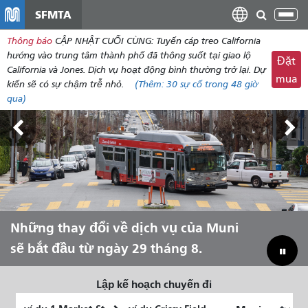
đến
SFMTA
Chu
nội
đổi
Thông báo
CẬP NHẬT CUỐI CÙNG: Tuyến cáp treo California
dung
điề
hướng vào trung tâm thành phố đã thông suốt tại giao lộ
Đặt
hư
California và Jones. Dịch vụ hoạt động bình thường trở lại. Dự
mua
kiến ​​sẽ có sự chậm trễ nhỏ.
(Thêm:
30
sự cố trong 48 giờ
qua)
Triển lãm Outside Lands, ngày 7-9
Những thay đổi về dịch vụ của Muni
Hãy để Muni đưa bạn trải nghiệm
Thu hẹp khoảng cách ngân sách để
tháng 8.
sẽ bắt đầu từ ngày 29 tháng 8.
mùa hè!
cứu Muni
Lập kế hoạch chuyến đi
Vị
Địa