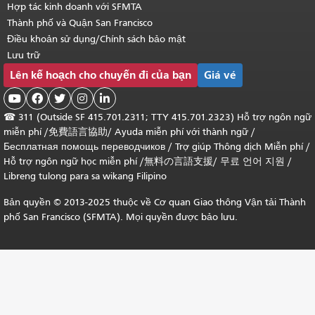
Hợp tác kinh doanh với SFMTA
Thành phố và Quận San Francisco
Điều khoản sử dụng/Chính sách bảo mật
Lưu trữ
Lên kế hoạch cho chuyến đi của bạn
Giá vé





☎
311 (Outside SF 415.701.2311; TTY 415.701.2323) Hỗ trợ ngôn ngữ
miễn phí /
免費語言協助
/
Ayuda miễn phí với thành ngữ
/
Бесплатная помощь переводчиков
/
Trợ giúp Thông dịch Miễn phí
/
Hỗ trợ ngôn ngữ học
miễn phí
/
無料の言語支援
/
무료 언어 지원
/
Libreng tulong para sa wikang Filipino
Bản quyền © 2013-2025 thuộc về Cơ quan Giao thông Vận tải Thành
phố San Francisco (SFMTA). Mọi quyền được bảo lưu.