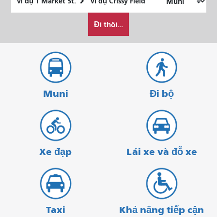
trí
điểm
Tôi
bắt
kết
Đi thôi...
muốn
đầu
thúc
đi
du
lịch
như
thế
Muni
Đi bộ
nào
Xe đạp
Lái xe và đỗ xe
Taxi
Khả năng tiếp cận