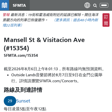
移
SFMTA
切
至
換
警報
最新消息：19街和霍洛威街附近的延誤已解除。開往海洋
主
訂
導
景觀方向的列車已恢復運作。
（更多資訊：
過去48小時內
新
要
閱
航
增22班列車）
內
容
Mansell St & Visitacion Ave
(#15354)
SFMTA.com/15354
截至2026年8月6日上午8:01:13，所有路線均無預測資料。
Outside Lands音樂節將於8月7日至9日在金門公園舉
行。詳情請瀏覽SFMTA.com/Concerts。
路線及到達詳情
Sunset
29
每日凌晨5點至午夜12點