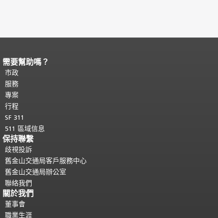
需要幫助嗎？
頁面內容結束。
本頁剩餘內容在每一頁
都會重複顯示。
市政
返回主要內容頂部
。
服務
專案
行程
SF 311
511 區域信息
保持聯繫
歧視投訴
舊金山交通局客戶服務中心
舊金山交通局辦公室
聯絡我們
關於我們
董事會
職業生涯