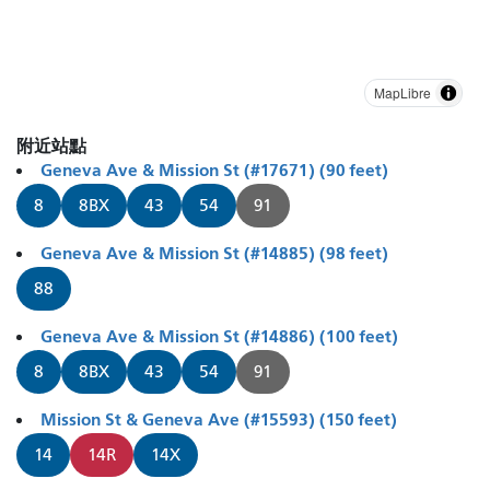
MapLibre
附近站點
Geneva Ave & Mission St (#17671) (90 feet)
8
8BX
43
54
91
Geneva Ave & Mission St (#14885) (98 feet)
88
Geneva Ave & Mission St (#14886) (100 feet)
8
8BX
43
54
91
Mission St & Geneva Ave (#15593) (150 feet)
14
14R
14X