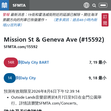
移
SFMTA
切
至
換
警報
最新消息：19街和霍洛威街附近的延誤已解除。開往海洋
主
訂
導
景觀方向的列車已恢復運作。
（更多資訊：
過去48小時內
新
要
閱
航
增22班列車）
內
容
Mission St & Geneva Ave (#15592)
SFMTA.com/15592
到
Daly City BART
7, 19
最小
14R
到
Daly City
9, 18
最小
14
預測有效期限至2026年8月6日下午12:39:14
Outside Lands音樂節將於8月7日至9日在金門公園舉
行。詳情請瀏覽SFMTA.com/Concerts。