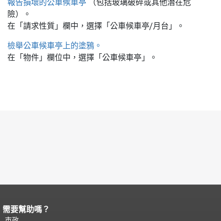
報告損壞的公車候車亭
（包括玻璃破碎或其他潛在危
險）。
在「請求性質」欄中，選擇「公車候車亭/月台」。
檢舉公車候車亭上的塗鴉。
在「物件」欄位中，選擇「公車候車亭」。
需要幫助嗎？
頁面內容結束。
本頁剩餘內容在每一頁
都會重複顯示。
市政
返回主要內容頂部
。