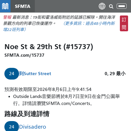
移
SFMTA
切
至
換
警報
最新消息：19街和霍洛威街附近的延誤已解除。開往海洋
主
訂
導
景觀方向的列車已恢復運作。
（更多資訊：
過去48小時內
新
要
閱
航
增22班列車）
內
容
Noe St & 29th St (#15737)
SFMTA.com/15737
到
Sutter Street
0, 29
最小
24
24
預測有效期限至2026年8月6日上午9:41:54
路
Outside Lands音樂節將於8月7日至9日在金門公園舉
Divisadero
行。詳情請瀏覽SFMTA.com/Concerts。
到
路線及到達詳情
Sutter
街
Divisadero
24