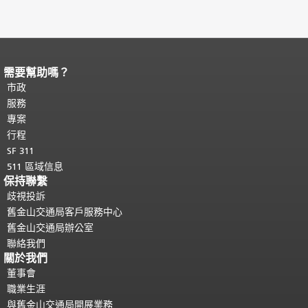
需要幫助嗎？
頁面內容結束。
本頁剩餘內容在每一頁
都會重複顯示。
市政
返回主要內容頂部
。
服務
專案
行程
SF 311
511 區域信息
保持聯繫
歧視投訴
舊金山交通局客戶服務中心
舊金山交通局辦公室
聯絡我們
關於我們
董事會
職業生涯
與舊金山交通局開展業務