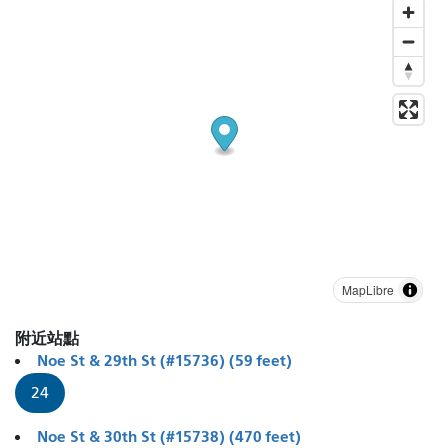
MapLibre
附近站點
Noe St & 29th St (#15736) (59 feet)
24
Noe St & 30th St (#15738) (470 feet)