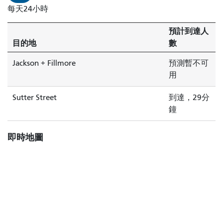
的
每天24小時
列
車
預計到達人
即
目的地
數
將
抵
Jackson + Fillmore
預測暫不可
達。
用
Sutter Street
到達，29分
鐘
即時地圖