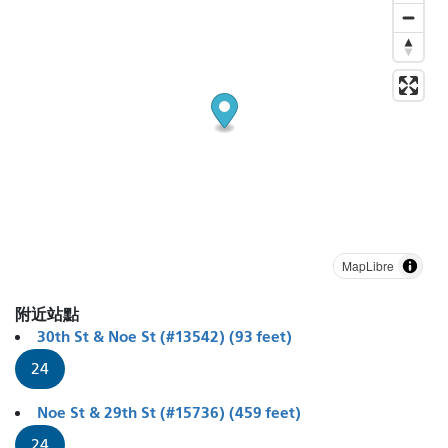
MapLibre
附近站點
30th St & Noe St (#13542) (93 feet)
24
Noe St & 29th St (#15736) (459 feet)
24