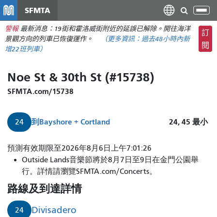
移
SFMTA
切
至
換
警報
最新消息：19街和霍洛威街附近的延誤已解除。開往海洋
主
訂
導
景觀方向的列車已恢復運作。
（更多資訊：
過去48小時內
新
要
閱
航
增22班列車）
內
容
Noe St & 30th St (#15738)
SFMTA.com/15738
到
Bayshore + Cortland
24, 45
最小
24
預測有效期限至2026年8月6日上午7:01:26
Outside Lands音樂節將於8月7日至9日在金門公園舉
行。詳情請瀏覽SFMTA.com/Concerts。
路線及到達詳情
Divisadero
24