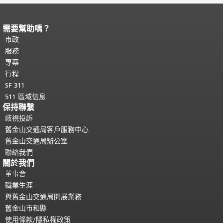
需要幫助嗎？
頁面內容結束。
本頁剩餘內容在每一頁
都會重複顯示。
市政
返回主要內容頂部
。
服務
專案
行程
SF 311
511 區域信息
保持聯繫
歧視投訴
舊金山交通局客戶服務中心
舊金山交通局辦公室
聯絡我們
關於我們
董事會
職業生涯
與舊金山交通局開展業務
舊金山市和縣
使用條款/隱私權政策