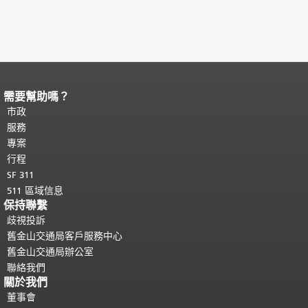
需要幫助嗎？
頁面內容結束。
本頁剩餘內容在每一頁
都會重複顯示。
市政
返回主要內容頂部
。
服務
專案
行程
SF 311
511 區域信息
保持聯繫
歧視投訴
舊金山交通局客戶服務中心
舊金山交通局辦公室
聯絡我們
關於我們
董事會