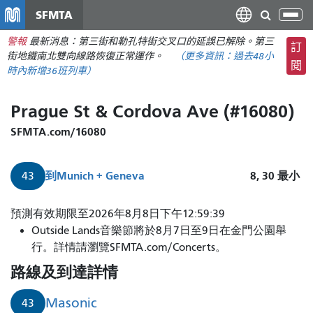
移
SFMTA
切
至
換
警報
最新消息：第三街和勒孔特街交叉口的延誤已解除。第三
主
訂
導
街地鐵南北雙向線路恢復正常運作。
（更多資訊：
過去48小
要
閱
航
時內
新增36班列車）
內
容
Prague St & Cordova Ave (#16080)
SFMTA.com/16080
到
Munich + Geneva
8, 30
最小
43
預測有效期限至2026年8月8日下午12:59:39
Outside Lands音樂節將於8月7日至9日在金門公園舉
行。詳情請瀏覽SFMTA.com/Concerts。
路線及到達詳情
Masonic
43