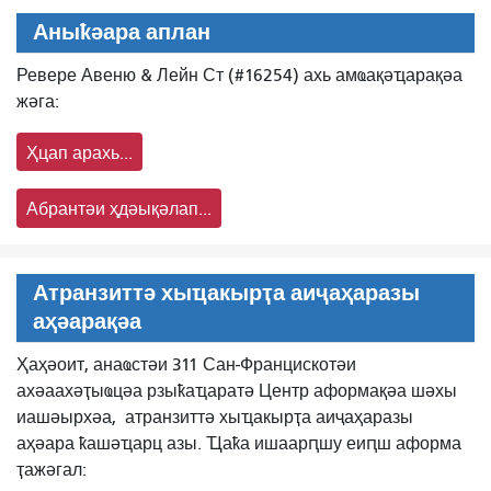
Аныҟәара аплан
Ревере Авеню & Лейн Ст (#16254) ахь амҩақәҵарақәа
жәга:
Ҳцап арахь...
Абрантәи ҳдәықәлап...
Атранзиттә хыҵакырҭа аиҷаҳаразы
аҳәарақәа
Ҳаҳәоит, анаҩстәи 311 Сан-Францискотәи
ахәаахәҭыҩцәа рзыҟаҵаратә Центр аформақәа шәхы
иашәырхәа,
атранзиттә хыҵакырҭа аиҷаҳаразы
аҳәара ҟашәҵарц азы. Ҵаҟа ишаарԥшу еиԥш аформа
ҭажәгал: