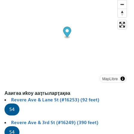
MapLibre
Ааигәа иҟоу ааҭгыларҭақәа
Revere Ave & Lane St (#16253) (92 feet)
54
Revere Ave & 3rd St (#16249) (390 feet)
54