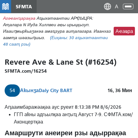
移
SFMTA
Ана
至
аԥс
Агәҽанҵарақәа
Аҵыхәтәантәи АРҾЫЦРА:
主
Аҭалара N Иуда Хиллвеи аҿы ирыцқьоуп.
內
Иааиԥмырҟьаӡакәа амаҵзура аиҭалагара. Иаанхаз
Аҽаҩра
容
аамҭа шәазыԥшыз.
(Еиҳаны:
30
аҵыхәтәантәи
48 сааҭ рзы)
Revere Ave & Lane St (#16254)
SFMTA.com/16254
Аҟынӡа
Daly City BART
16, 36
Мин
54
Аԥааимбаражәақәа аус руеит 8:13:38 PM 8/6/2026
ГГП аҟны адгьылқәа анҭыҵ Август 7-9. СФМТА.ком/
Аконцертқәа
Амаршрути анеиреи рзы адыррақәа