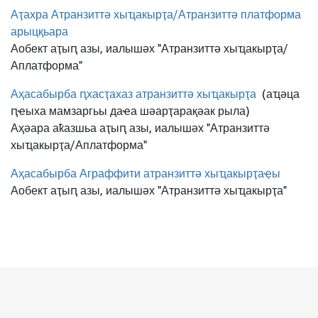
Аҭахра Атранзиттә хыҵакырҭа/Атранзиттә платформа
арыцқьара
Аобект аҭыԥ азы, иалышәх "Атранзиттә хыҵакырҭа/
Аплатформа"
Аҳасабырба ԥхасҭахаз атранзиттә хыҵакырҭа
(аҵәца
ԥҽыха мамзаргьы даҽа шәарҭарақәак рыла)
Аҳәара аҟазшьа аҭыԥ азы, иалышәх "Атранзиттә
хыҵакырҭа/Аплатформа"
Аҳасабырба Аграффити атранзиттә хыҵакырҭаҿы
Аобект аҭыԥ азы, иалышәх "Атранзиттә хыҵакырҭа"