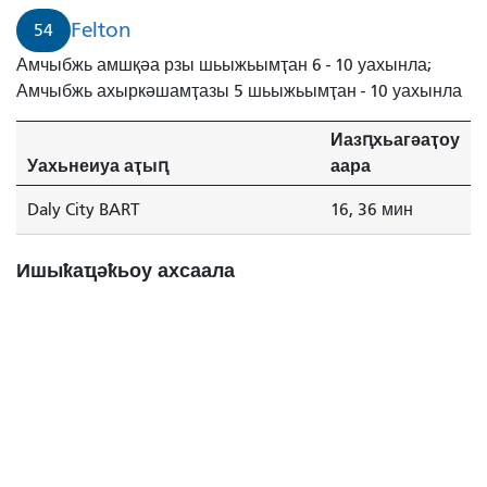
Felton
54
Амчыбжь амшқәа рзы шьыжьымҭан 6 - 10 уахынла;
Амчыбжь ахыркәшамҭазы 5 шьыжьымҭан - 10 уахынла
Иазԥхьагәаҭоу
Уахьнеиуа аҭыԥ
аара
Daly City BART
16, 36 мин
Ишыҟаҵәҟьоу ахсаала