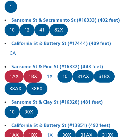
1
Sansome St & Sacramento St (#16333) (402 feet)
10
12
41
82X
California St & Battery St (#17444) (409 feet)
CA
Sansome St & Pine St (#16332) (443 feet)
1AX
1BX
1X
10
31AX
31BX
38AX
38BX
Sansome St & Clay St (#16328) (481 feet)
10
30X
California St & Battery St (#13851) (492 feet)
1AX
1BX
1X
30X
31AX
31BX