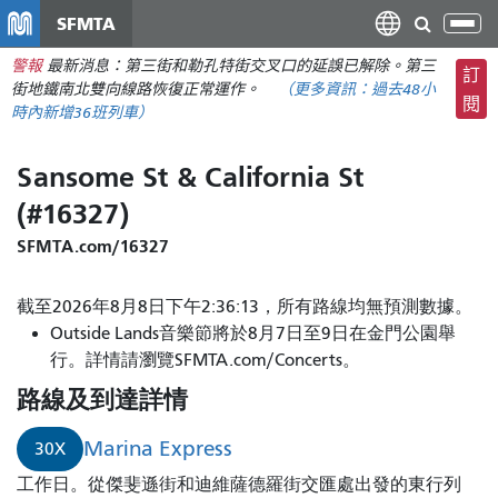
移
SFMTA
切
至
換
警報
最新消息：第三街和勒孔特街交叉口的延誤已解除。第三
主
訂
導
街地鐵南北雙向線路恢復正常運作。
（更多資訊：
過去48小
要
閱
航
時內
新增36班列車）
內
容
Sansome St & California St
(#16327)
SFMTA.com/16327
截至2026年8月8日下午2:36:13，所有路線均無預測數據。
Outside Lands音樂節將於8月7日至9日在金門公園舉
行。詳情請瀏覽SFMTA.com/Concerts。
路線及到達詳情
Marina Express
30X
工作日。從傑斐遜街和迪維薩德羅街交匯處出發的東行列