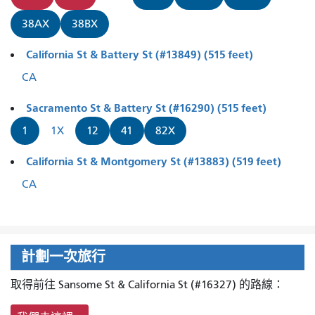
38AX
38BX
California St & Battery St (#13849) (515 feet)
CA
Sacramento St & Battery St (#16290) (515 feet)
1
1X
12
41
82X
California St & Montgomery St (#13883) (519 feet)
CA
計劃一次旅行
取得前往 Sansome St & California St (#16327) 的路線：