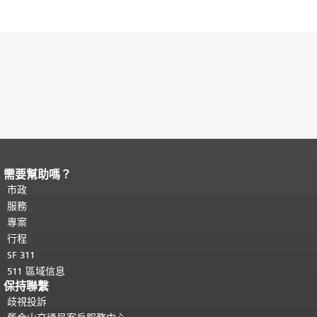
需要幫助嗎？
頁面內容結束。
本頁剩餘內容在每一頁
都會重複顯示。
市政
返回主要內容頂部
。
服務
專案
行程
SF 311
511 區域信息
保持聯繫
歧視投訴