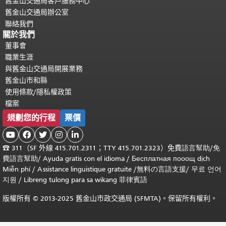
舊金山交通局客戶服務中心
舊金山交通局辦公室
聯絡我們
關於我們
董事會
職業生涯
與舊金山交通局開展業務
舊金山市和縣
使用條款/隱私權政策
檔案
規劃您的行程
票價





☎
311（SF 外線 415.701.2311；TTY 415.701.2323）免費
語言幫助
/
免
費
語言幫助
/ Ayuda gratis con el idioma
/ Бесплатная
пооощ dịch
Miễn phí
/
Assistance linguistique gratuite
/
無料の言語支援
/
무료 언어
지원
/
Libreng tulong para sa wikang 菲律賓語
版權所有 © 2013-2025 舊金山市政交通局 (SFMTA)。保留所有權利。