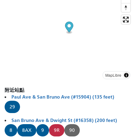
MapLibre
附近站點
Paul Ave & San Bruno Ave (#15904) (135 feet)
29
San Bruno Ave & Dwight St (#16358) (200 feet)
8
8AX
9
9R
90