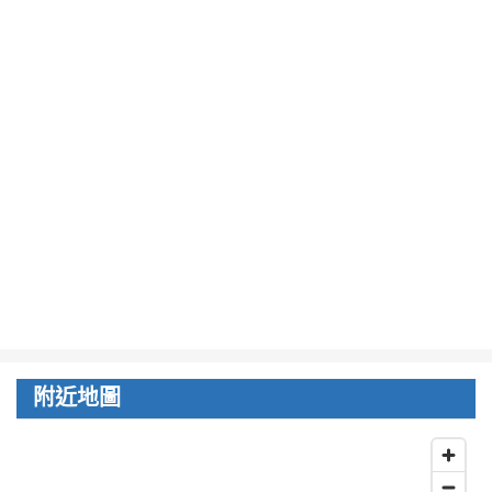
路
日
落
大
道
還
有
2
分
鐘
到
達。
附近地圖