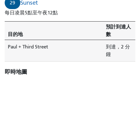
道
Sunset
29
至
每日凌晨5點至午夜12點
保
羅
預計到達人
街
目的地
數
和
第
Paul + Third Street
到達，2 分
三
鐘
街
路
即時地圖
口
的
列
車
即
將
抵
達。
29