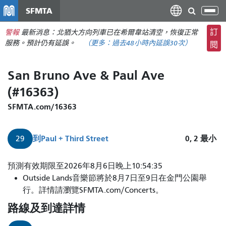
移
SFMTA
切
至
換
主
訂
警報
最新消息：北猶大方向列車已在希爾韋站清空，恢復正常
導
要
服務。預計仍有延誤。
（更多：
過去48小時內
延誤30次）
閱
航
內
容
San Bruno Ave & Paul Ave
(#16363)
SFMTA.com/16363
到
Paul + Third Street
0, 2
最小
29
29
預測有效期限至2026年8月6日晚上10:54:35
路
Outside Lands音樂節將於8月7日至9日在金門公園舉
日
行。詳情請瀏覽SFMTA.com/Concerts。
落
路線及到達詳情
大