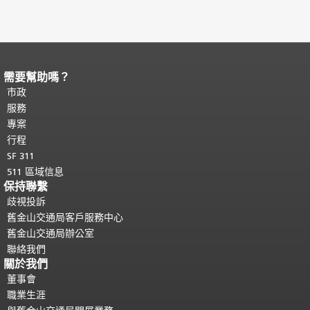
需要幫助嗎？
頁面內容結束。
本頁剩餘內容在每一頁
都會重複顯示。
市政
返回主要內容頂部
。
服務
專案
行程
SF 311
511 區域信息
保持聯繫
歧視投訴
舊金山交通局客戶服務中心
舊金山交通局辦公室
聯絡我們
關於我們
董事會
職業生涯