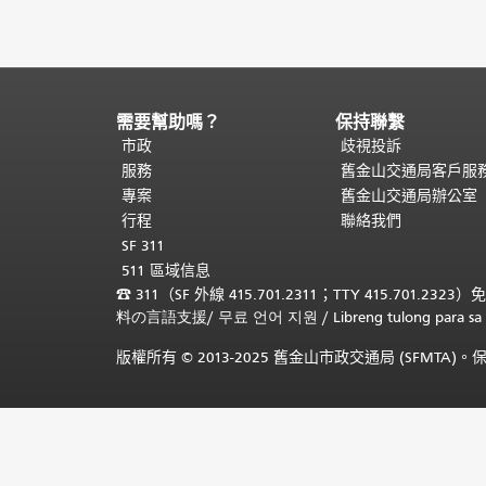
需要幫助嗎？
保持聯繫
頁
面
市政
歧視投訴
內
服務
舊金山交通局客戶服
容
專案
舊金山交通局辦公室
結
行程
聯絡我們
束。
本
SF 311
頁
511 區域信息
剩
☎
311（SF 外線 415.701.2311；TTY 415.701.2323）
餘
料の言語支援
/
무료 언어 지원
/
Libreng tulong para
內
容
版權所有 © 2013-2025 舊金山市政交通局 (SFMTA
在
每
一
頁
都