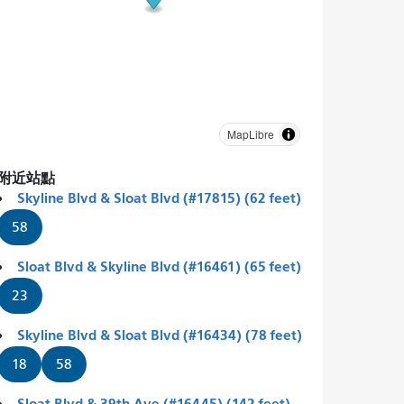
MapLibre
附近站點
Skyline Blvd & Sloat Blvd (#17815) (62 feet)
58
Sloat Blvd & Skyline Blvd (#16461) (65 feet)
23
Skyline Blvd & Sloat Blvd (#16434) (78 feet)
18
58
Sloat Blvd & 39th Ave (#16445) (142 feet)