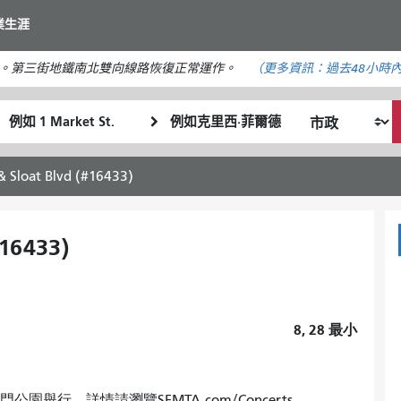
移
業生涯
至
主
。第三街地鐵南北雙向線路恢復正常運作。
（更多資訊：
過去48小時
要
內
起
終
容
我
始
點
希
位
位
望
置
置
 & Sloat Blvd (#16433)
的
旅
行
#16433)
方
式
8, 28
最小
金門公園舉行。詳情請瀏覽SFMTA.com/Concerts。