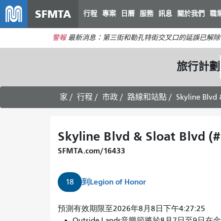
SFMTA
行程
專案
日曆
服務
訊息
關於我們
職
警報
最新消息：第三街和勒孔特街交叉口的延誤已解除
旅行計劃
家
行程
市政
路線和站點
Skyline Blvd
Skyline Blvd & Sloat Blvd (
SFMTA.com/16433
到
Legion of Honor
18
預測有效期限至2026年8月8日下午4:27:25
Outside Lands音樂節將於8月7日至9日在