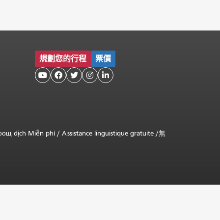
規劃您的行程
票價





оощ dịch Miễn phí
/
Assistance linguistique gratuite
/
無