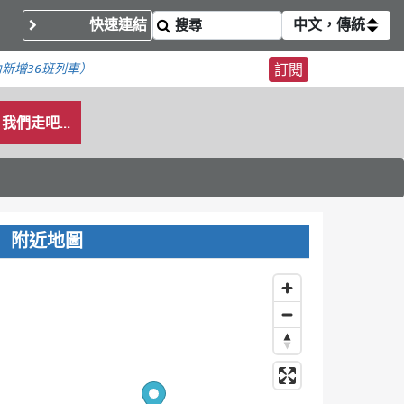
快速連結
中文，傳統
內
新增36班列車）
訂閱
我們走吧...
附近地圖