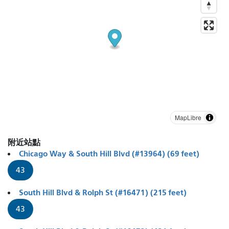
MapLibre
附近站點
Chicago Way & South Hill Blvd (#13964) (69 feet)
43
South Hill Blvd & Rolph St (#16471) (215 feet)
43