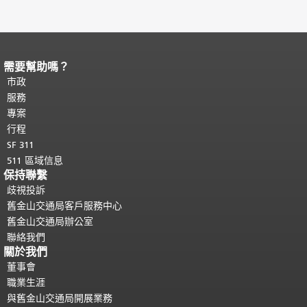
需要幫助嗎？
頁面內容結束。
本頁剩餘內容在每一頁
都會重複顯示。
市政
返回主要內容頂部
。
服務
專案
行程
SF 311
511 區域信息
保持聯繫
歧視投訴
舊金山交通局客戶服務中心
舊金山交通局辦公室
聯絡我們
關於我們
董事會
職業生涯
與舊金山交通局開展業務