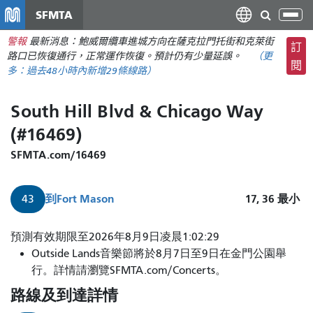
移
SFMTA
切
至
換
警報
最新消息：鮑威爾纜車進城方向在薩克拉門托街和克萊街
主
訂
導
路口已恢復通行，正常運作恢復。預計仍有少量延誤。
（更
要
閱
航
多：
過去48小時內
新增29條線路）
內
容
South Hill Blvd & Chicago Way
(#16469)
SFMTA.com/16469
到
Fort Mason
17, 36
最小
43
預測有效期限至2026年8月9日凌晨1:02:29
Outside Lands音樂節將於8月7日至9日在金門公園舉
行。詳情請瀏覽SFMTA.com/Concerts。
路線及到達詳情