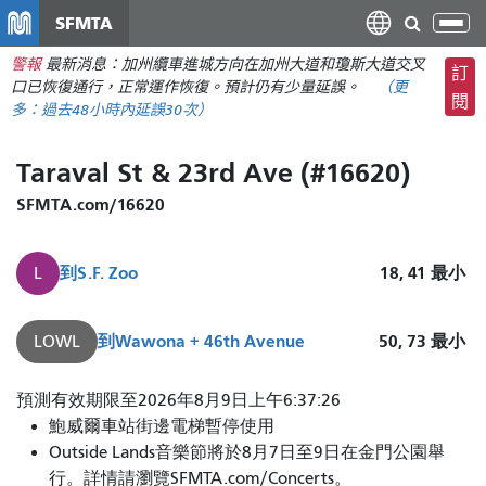
移
SFMTA
切
至
換
警報
最新消息：加州纜車進城方向在加州大道和瓊斯大道交叉
主
訂
導
口已恢復通行，正常運作恢復。預計仍有少量延誤。
（更
要
閱
航
多：
過去48小時內
延誤30次）
內
容
Taraval St & 23rd Ave (#16620)
SFMTA.com/16620
到
S.F. Zoo
18, 41
最小
L
到
Wawona + 46th Avenue
50, 73
最小
LOWL
預測有效期限至2026年8月9日上午6:37:26
鮑威爾車站街邊電梯暫停使用
Outside Lands音樂節將於8月7日至9日在金門公園舉
行。詳情請瀏覽SFMTA.com/Concerts。