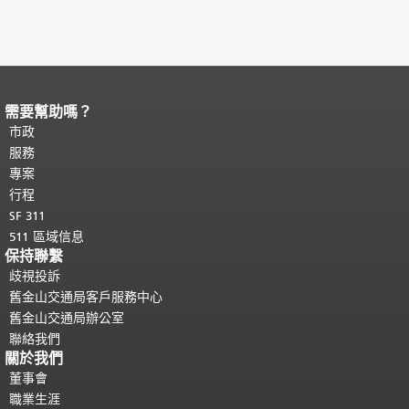
需要幫助嗎？
頁面內容結束。
本頁剩餘內容在每一頁
都會重複顯示。
市政
返回主要內容頂部
。
服務
專案
行程
SF 311
511 區域信息
保持聯繫
歧視投訴
舊金山交通局客戶服務中心
舊金山交通局辦公室
聯絡我們
關於我們
董事會
職業生涯