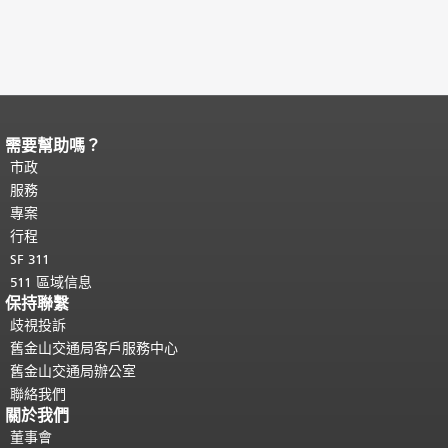
需要幫助嗎？
頁面內容結束。
本頁剩餘內容在每一頁
都會重複顯示。
市政
返回主要內容頂部
。
服務
專案
行程
SF 311
511 區域信息
保持聯繫
歧視投訴
舊金山交通局客戶服務中心
舊金山交通局辦公室
聯絡我們
關於我們
董事會