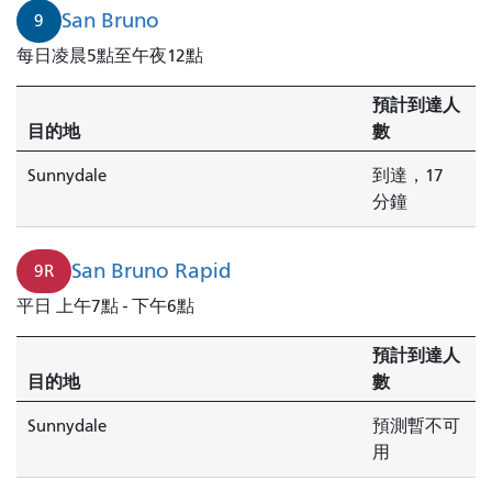
布
San Bruno
9
魯
每日凌晨5點至午夜12點
諾
開
預計到達人
往
目的地
數
桑
尼
Sunnydale
到達，17
戴
分鐘
爾
的
San Bruno Rapid
9R
列
車
平日 上午7點 - 下午6點
即
將
預計到達人
抵
目的地
數
達。
Sunnydale
預測暫不可
用