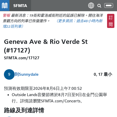
移
SFMTA
切
至
換
警報
最新消息：19街和霍洛威街附近的延誤已解除。開往海洋
主
訂
導
景觀方向的列車已恢復運作。
（更多資訊：
過去48小時內
新
要
閱
航
增22班列車）
內
容
Geneva Ave & Rio Verde St
(#17127)
SFMTA.com/17127
到
Sunnydale
0, 17
最小
9
9
預測有效期限至2026年8月6日上午7:00:52
號
Outside Lands音樂節將於8月7日至9日在金門公園舉
線
行。詳情請瀏覽SFMTA.com/Concerts。
從
路線及到達詳情
聖