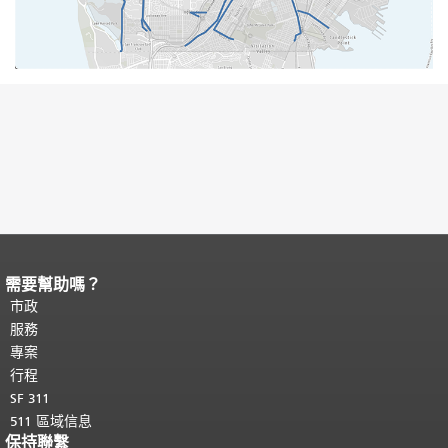
需要幫助嗎？
頁面內容結束。
本頁剩餘內容在每一頁
都會重複顯示。
市政
返回主要內容頂部
。
服務
專案
行程
SF 311
511 區域信息
保持聯繫