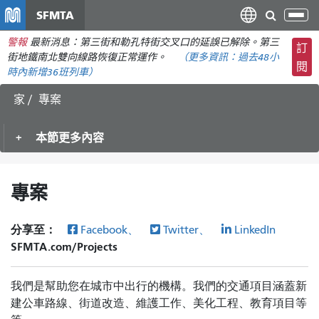
移
SFMTA
切
至
換
警報
最新消息：第三街和勒孔特街交叉口的延誤已解除。第三
主
訂
導
街地鐵南北雙向線路恢復正常運作。
（更多資訊：
過去48小
要
閱
航
時內
新增36班列車）
內
容
家
專案
本節更多內容
專案
分享至：
Facebook、
Twitter、
LinkedIn
SFMTA.com/Projects
我們是幫助您在城市中出行的機構。我們的交通項目涵蓋新
建公車路線、街道改造、維護工作、美化工程、教育項目等