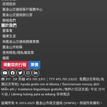
歧視投訴
舊金山交通局客戶服務中心
舊金山交通局辦公室
聯絡我們
關於我們
董事會
職業生涯
與舊金山交通局開展業務
舊金山市和縣
使用條款/隱私權政策
檔案
規劃您的行程
票價





☎
311（SF 外線 415.701.2311；TTY 415.701.2323）免費
語言幫助
/
免
費
語言幫助
/ Ayuda gratis con el idioma
/ Бесплатная
пооощ dịch
Miễn phí
/
Assistance linguistique gratuite
/
無料の言語支援
/
무료 언어
지원
/
Libreng tulong para sa wikang 菲律賓語
版權所有 © 2013-2025 舊金山市政交通局 (SFMTA)。保留所有權利。