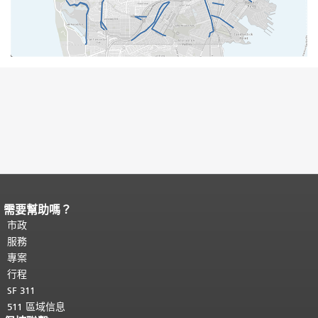
需要幫助嗎？
頁面內容結束。
本頁剩餘內容在每一頁
都會重複顯示。
市政
返回主要內容頂部
。
服務
專案
行程
SF 311
511 區域信息