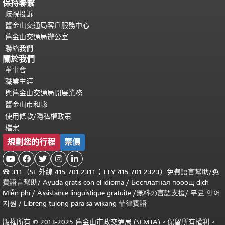
保持聯繫
歧視投訴
舊金山交通局客戶服務中心
舊金山交通局辦公室
聯絡我們
關於我們
董事會
職業生涯
與舊金山交通局開展業務
舊金山市和縣
使用條款/隱私權政策
檔案
規劃您的行程
票價





☎
311（SF 外線 415.701.2311；TTY 415.701.2323）免費
語言幫助
/
免
費
語言幫助
/ Ayuda gratis con el idioma
/ Бесплатная
пооощ dịch
Miễn phí
/
Assistance linguistique gratuite
/
無料の言語支援
/
무료 언어
지원
/
Libreng tulong para sa wikang 菲律賓語
版權所有 © 2013-2025 舊金山市政交通局 (SFMTA)。保留所有權利。