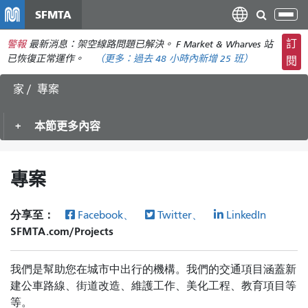
移
SFMTA
切
至
換
主
訂
警報
最新消息：架空線路問題已解決。 F Market & Wharves 站
導
要
已恢復正常運作。
（更多：
過去 48 小時內
新增 25 班）
閱
航
內
家
專案
容
本節更多內容
專案
分享至：
Facebook、
Twitter、
LinkedIn
SFMTA.com/Projects
我們是幫助您在城市中出行的機構。我們的交通項目涵蓋新
建公車路線、街道改造、維護工作、美化工程、教育項目等
等。