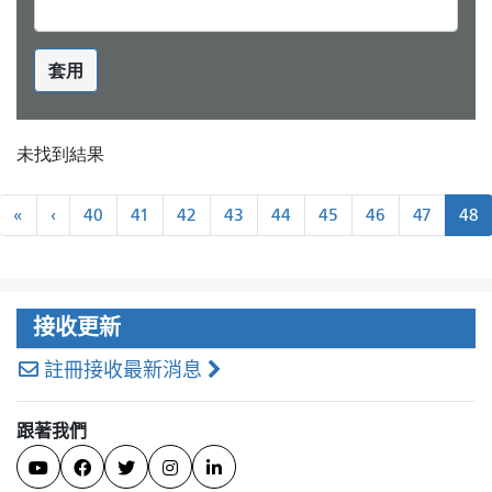
套用
未找到結果
分
«
←
«
‹
40
41
42
43
44
45
46
47
48
頁
最
上
近
一
頁
接收更新
註冊接收最新消息
跟著我們




