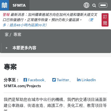
移
SFMTA
切
至
換
警報
最新消息：加州纜車進城方向在加州大道和瓊斯大道交叉
主
訂
導
口已恢復通行，正常運作恢復。預計仍有少量延誤。
（更
要
閱
航
多：
過去48小時內
延誤30次）
內
容
家
專案
本節更多內容
專案
分享至：
Facebook、
Twitter、
LinkedIn
SFMTA.com/Projects
我們是幫助您在城市中出行的機構。我們的交通項目涵蓋新
建公車路線、街道改造、維護工作、美化工程、教育項目等