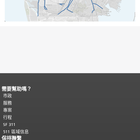
需要幫助嗎？
頁面內容結束。
本頁剩餘內容在每一頁
都會重複顯示。
市政
返回主要內容頂部
。
服務
專案
行程
SF 311
511 區域信息
保持聯繫