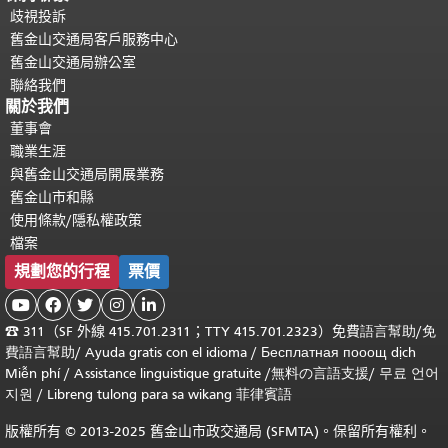
歧視投訴
舊金山交通局客戶服務中心
舊金山交通局辦公室
聯絡我們
關於我們
董事會
職業生涯
與舊金山交通局開展業務
舊金山市和縣
使用條款/隱私權政策
檔案
規劃您的行程
票價





☎
311（SF 外線 415.701.2311；TTY 415.701.2323）免費
語言幫助
/
免
費
語言幫助
/ Ayuda gratis con el idioma
/ Бесплатная
пооощ dịch
Miễn phí
/
Assistance linguistique gratuite
/
無料の言語支援
/
무료 언어
지원
/
Libreng tulong para sa wikang 菲律賓語
版權所有 © 2013-2025 舊金山市政交通局 (SFMTA)。保留所有權利。