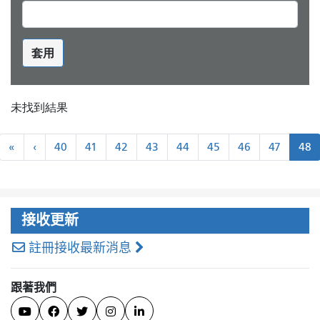
套用
未找到結果
分
«
←
«
‹
40
41
42
43
44
45
46
47
48
頁
最
上
近
一
頁
接收更新
註冊接收最新消息
跟著我們




