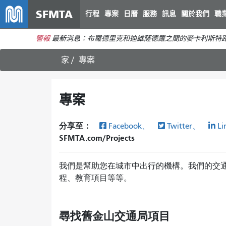
SFMTA
行程
專案
日曆
服務
訊息
關於我們
職
警報
最新消息：布羅德里克和迪維薩德羅之間的麥卡利斯特路
家
專案
專案
分享至：
Facebook、
Twitter、
Li
SFMTA.com/Projects
我們是幫助您在城市中出行的機構。我們的交
程、教育項目等等。
尋找舊金山交通局項目