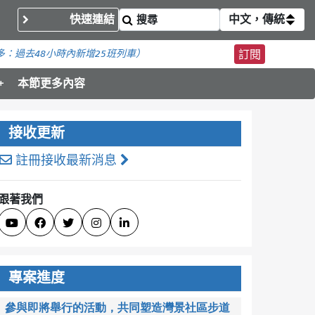
快速連結
中文，傳統
多：
過去48小時內新增
25班列車）
訂閱
本節更多內容
接收更新
註冊接收最新消息
跟著我們





專案進度
參與即將舉行的活動，共同塑造灣景社區步道