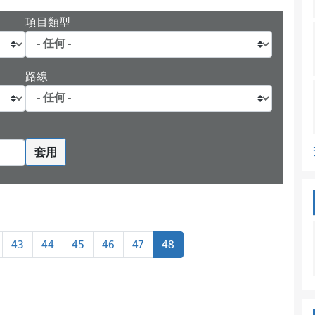
項目類型
路線
套用
43
44
45
46
47
48