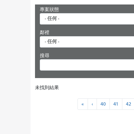
專案狀態
鄰裡
搜尋
未找到結果
分
«
←
«
‹
40
41
42
頁
最
上
近
一
頁