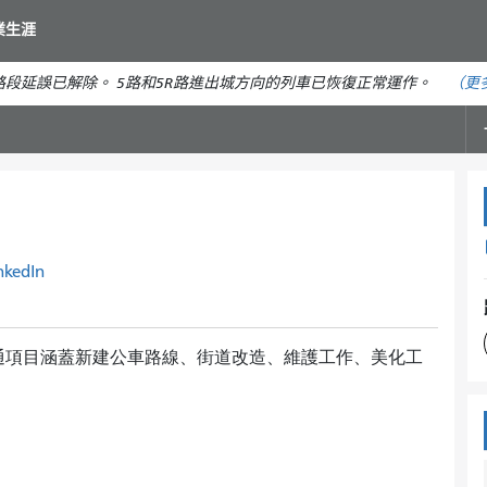
移
業生涯
至
主
段延誤已解除。 5路和5R路進出城方向的列車已恢復正常運作。
（更
要
內
容
nkedIn
通項目涵蓋新建公車路線、街道改造、維護工作、美化工