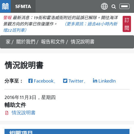
移
SFMTA
切
至
換
警報
最新消息：19街和霍洛威街附近的延誤已解除。開往海洋
主
訂
導
景觀方向的列車已恢復運作。
（更多資訊：
過去48小時內
新
要
閱
航
增22班列車）
內
容
家
關於我們
報告和文件
情況說明書
情況說明書
分享至：
Facebook、
Twitter、
LinkedIn
2016年11月3日，星期四
輔助文件
情況說明書