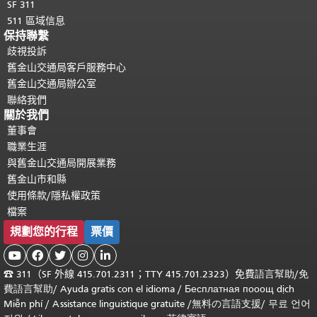
SF 311
511 區域信息
保持聯繫
歧視投訴
舊金山交通局客戶服務中心
舊金山交通局辦公室
聯絡我們
關於我們
董事會
職業生涯
與舊金山交通局開展業務
舊金山市和縣
使用條款/隱私權政策
檔案
規劃您的行程
票價





☎
311（SF 外線 415.701.2311；TTY 415.701.2323）免費
語言幫助
/
免
費
語言幫助
/ Ayuda gratis con el idioma
/ Бесплатная
пооощ dịch
Miễn phí
/
Assistance linguistique gratuite
/
無料の言語支援
/
무료 언어