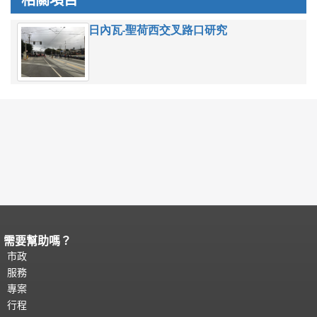
相關項目
日內瓦-聖荷西交叉路口研究
需要幫助嗎？
頁面內容結束。
本頁剩餘內容在每一頁
都會重複顯示。
市政
返回主要內容頂部
。
服務
專案
行程