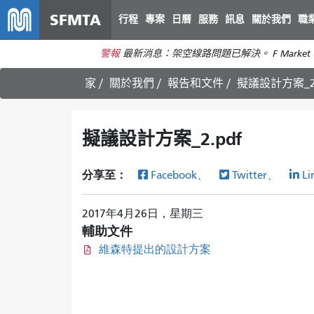
SFMTA
行程
專案
日曆
服務
訊息
關於我們
職
警報
最新消息：架空線路問題已解決。 F Market 
家
關於我們
報告和文件
擬議設計方案_2.
擬議設計方案_2.pdf
分享至：
Facebook、
Twitter、
Li
2017年4月26日，星期三
輔助文件
維森特提出的設計方案