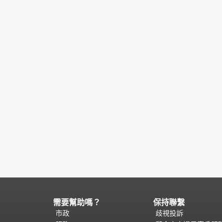
需要幫助嗎？
保持聯繫
頁
面
市政
歧視投訴