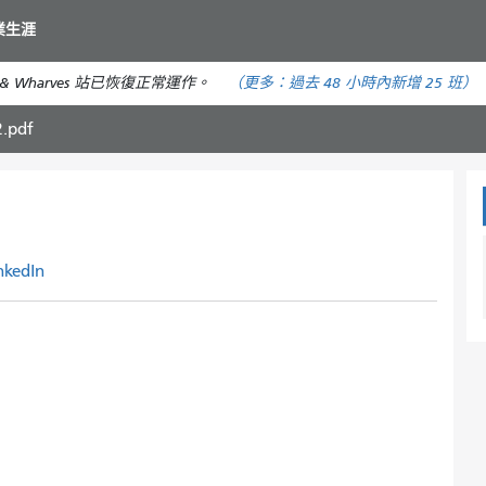
移
業生涯
至
主
& Wharves 站已恢復正常運作。
（更多：
過去 48 小時內
新增 25 班）
要
內
pdf
容
nkedIn