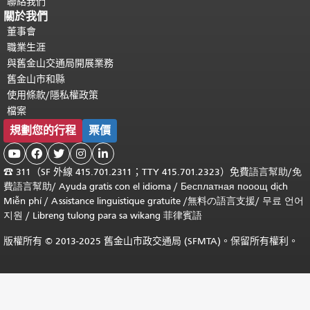
聯絡我們
關於我們
董事會
職業生涯
與舊金山交通局開展業務
舊金山市和縣
使用條款/隱私權政策
檔案
規劃您的行程
票價





☎
311（SF 外線 415.701.2311；TTY 415.701.2323）免費
語言幫助
/
免
費
語言幫助
/ Ayuda gratis con el idioma
/ Бесплатная
пооощ dịch
Miễn phí
/
Assistance linguistique gratuite
/
無料の語言支援
/
무료 언어
지원
/
Libreng tulong para sa wikang 菲律賓語
版權所有 © 2013-2025 舊金山市政交通局 (SFMTA)。保留所有權利。