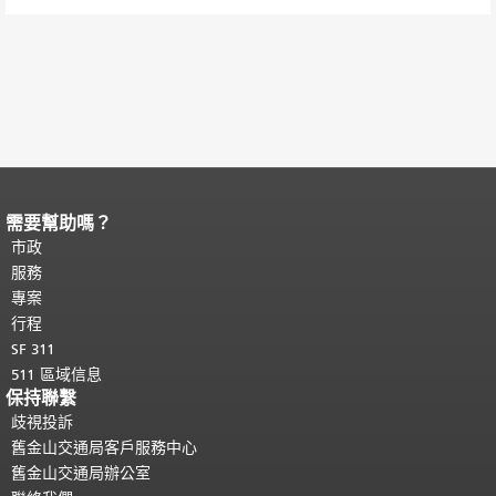
需要幫助嗎？
頁面內容結束。
本頁剩餘內容在每一頁
都會重複顯示。
市政
返回主要內容頂部
。
服務
專案
行程
SF 311
511 區域信息
保持聯繫
歧視投訴
舊金山交通局客戶服務中心
舊金山交通局辦公室