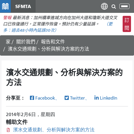
移
SFMTA
切
至
換
警報
最新消息：加州纜車進城方向在加州大道和瓊斯大道交叉
主
訂
導
口已恢復通行，正常運作恢復。預計仍有少量延誤。
（更
要
閱
航
多：
過去48小時內
延誤30次）
內
容
家
關於我們
報告和文件
濱水交通規劃、分析與解決方案的方法
濱水交通規劃、分析與解決方案的
方法
分享至：
Facebook、
Twitter、
LinkedIn
2014年2月6日，星期四
輔助文件
濱水交通規劃、分析與解決方案的方法