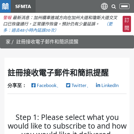
移
SFMTA
切
至
換
警報
最新消息：加州纜車進城方向在加州大道和瓊斯大道交叉
主
訂
導
口已恢復通行，正常運作恢復。預計仍有少量延誤。
（更
要
閱
航
多：
過去48小時內
延誤30次）
內
容
家
註冊接收電子郵件和簡訊提醒
註冊接收電子郵件和簡訊提醒
分享至：
Facebook、
Twitter、
LinkedIn