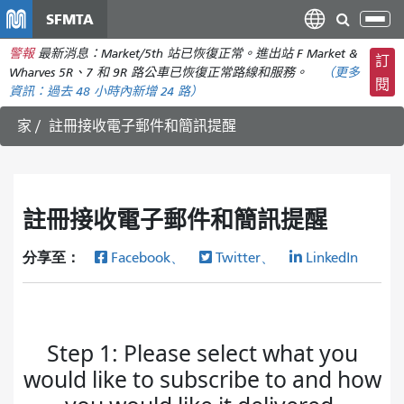
移
SFMTA
切
至
換
警報
最新消息：Market/5th 站已恢復正常。進出站 F Market &
主
訂
導
Wharves 5R、7 和 9R 路公車已恢復正常路線和服務。
（更多
要
閱
航
資訊：
過去 48 小時內
新增 24 路）
內
容
家
註冊接收電子郵件和簡訊提醒
註冊接收電子郵件和簡訊提醒
分享至：
Facebook、
Twitter、
LinkedIn