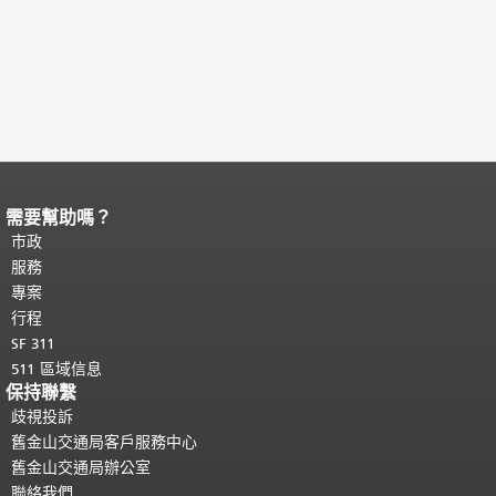
需要幫助嗎？
頁面內容結束。
本頁剩餘內容在每一頁
都會重複顯示。
市政
返回主要內容頂部
。
服務
專案
行程
SF 311
511 區域信息
保持聯繫
歧視投訴
舊金山交通局客戶服務中心
舊金山交通局辦公室
聯絡我們