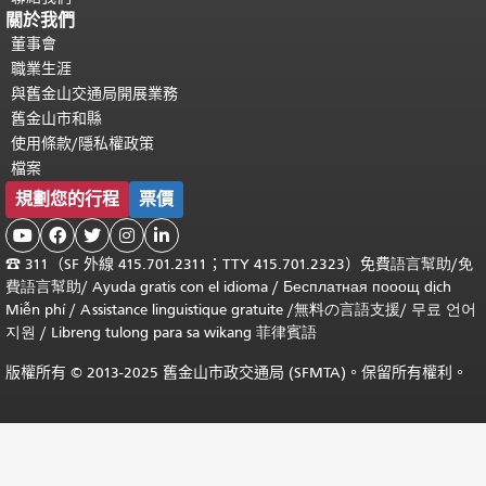
關於我們
董事會
職業生涯
與舊金山交通局開展業務
舊金山市和縣
使用條款/隱私權政策
檔案
規劃您的行程
票價





☎
311（SF 外線 415.701.2311；TTY 415.701.2323）免費
語言幫助
/
免
費
語言幫助
/ Ayuda gratis con el idioma
/ Бесплатная
пооощ dịch
Miễn phí
/
Assistance linguistique gratuite
/
無料の言語支援
/
무료 언어
지원
/
Libreng tulong para sa wikang 菲律賓語
版權所有 © 2013-2025 舊金山市政交通局 (SFMTA)。保留所有權利。