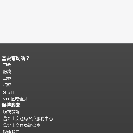
需要幫助嗎？
頁面內容結束。
本頁剩餘內容在每一頁
都會重複顯示。
市政
返回主要內容頂部
。
服務
專案
行程
SF 311
511 區域信息
保持聯繫
歧視投訴
舊金山交通局客戶服務中心
舊金山交通局辦公室
聯絡我們