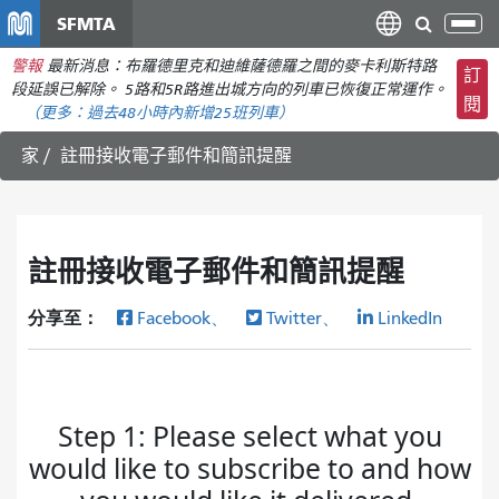
移
SFMTA
切
至
換
警報
最新消息：布羅德里克和迪維薩德羅之間的麥卡利斯特路
主
訂
導
段延誤已解除。 5路和5R路進出城方向的列車已恢復正常運作。
要
閱
航
（更多：
過去48小時內新增
25班列車）
內
容
家
註冊接收電子郵件和簡訊提醒
註冊接收電子郵件和簡訊提醒
分享至：
Facebook、
Twitter、
LinkedIn