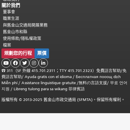
關於我們
董事會
職業生涯
與舊金山交通局開展業務
舊金山市和縣
使用條款/隱私權政策
檔案
規劃您的行程
票價





☎
311（SF 外線 415.701.2311；TTY 415.701.2323）免費
語言幫助
/
免
費
語言幫助
/ Ayuda gratis con el idioma
/ Бесплатная
пооощ dịch
Miễn phí
/
Assistance linguistique gratuite
/
無料の言語支援
/
무료 언어
지원
/
Libreng tulong para sa wikang 菲律賓語
版權所有 © 2013-2025 舊金山市政交通局 (SFMTA)。保留所有權利。