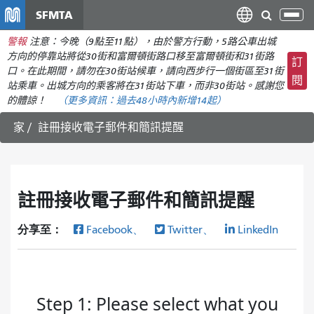
移
SFMTA
切
至
換
警報
注意：今晚（9點至11點），由於警方行動，5路公車出城
主
導
方向的停靠站將從30街和富爾頓街路口移至富爾頓街和31街路
要
訂
航
口。在此期間，請勿在30街站候車，請向西步行一個街區至31街
內
閱
站乘車。出城方向的乘客將在31街站下車，而非30街站。感謝您
容
的體諒！
（更多資訊：
過去48小時內新增
14起）
家
註冊接收電子郵件和簡訊提醒
註冊接收電子郵件和簡訊提醒
分享至：
Facebook、
Twitter、
LinkedIn