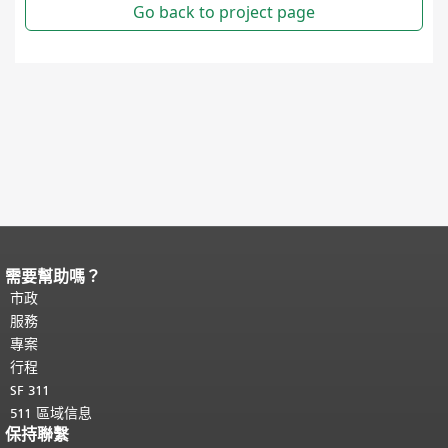
需要幫助嗎？
頁面內容結束。
本頁剩餘內容在每一頁
都會重複顯示。
市政
返回主要內容頂部
。
服務
專案
行程
SF 311
511 區域信息
保持聯繫