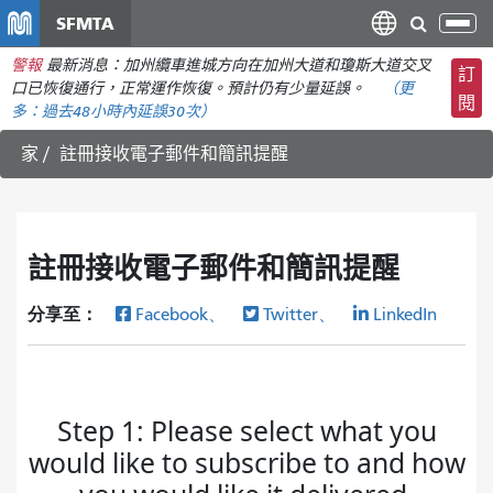
移
SFMTA
切
至
換
警報
最新消息：加州纜車進城方向在加州大道和瓊斯大道交叉
主
訂
導
口已恢復通行，正常運作恢復。預計仍有少量延誤。
（更
要
閱
航
多：
過去48小時內
延誤30次）
內
容
家
註冊接收電子郵件和簡訊提醒
註冊接收電子郵件和簡訊提醒
分享至：
Facebook、
Twitter、
LinkedIn