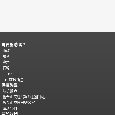
需要幫助嗎？
頁面內容結束。
本頁剩餘內容在每一頁
都會重複顯示。
市政
返回主要內容頂部
。
服務
專案
行程
SF 311
511 區域信息
保持聯繫
歧視投訴
舊金山交通局客戶服務中心
舊金山交通局辦公室
聯絡我們
關於我們