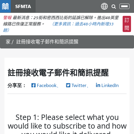
移
SFMTA
切
至
換
警報
最新消息：25街和密西西比街的延誤已解除。進出48英里
主
訂
導
線路已恢復正常服務。
（更多資訊：
過去48小時內
新增33
要
閱
航
趟）
內
容
家
註冊接收電子郵件和簡訊提醒
註冊接收電子郵件和簡訊提醒
分享至：
Facebook、
Twitter、
LinkedIn