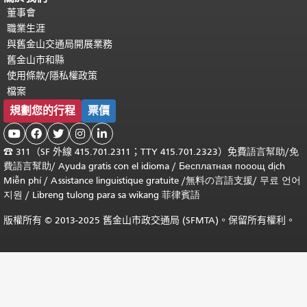
董事會
職業生涯
與舊金山交通局開展業務
舊金山市和縣
使用條款/隱私權政策
檔案
規劃您的行程
票價





☎
311（SF 外線 415.701.2311；TTY 415.701.2323）免費
語言幫助
/
免
費
語言幫助
/ Ayuda gratis con el idioma
/ Бесплатная
пооощ dịch
Miễn phí
/
Assistance linguistique gratuite
/
無料の言語支援
/
무료 언어
지원
/
Libreng tulong para sa wikang 菲律賓語
版權所有 © 2013-2025 舊金山市政交通局 (SFMTA)。保留所有權利。