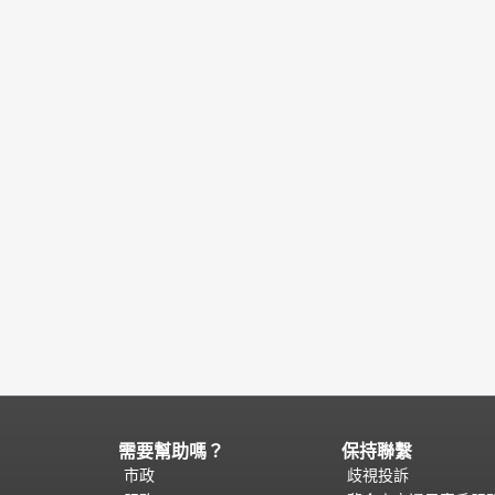
需要幫助嗎？
保持聯繫
頁
面
市政
歧視投訴