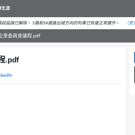
移
業生涯
至
主
段延誤已解除。 5路和5R路進出城方向的列車已恢復正常運作。
（更
要
內
小型企業委員會議程.pdf
容
.pdf
nkedIn