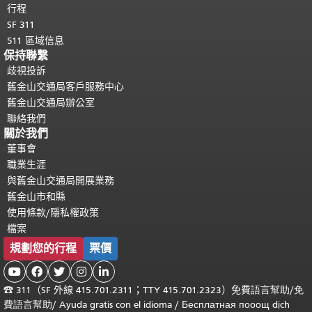
行程
SF 311
511 區域信息
保持聯繫
歧視投訴
舊金山交通局客戶服務中心
舊金山交通局辦公室
聯絡我們
關於我們
董事會
職業生涯
與舊金山交通局開展業務
舊金山市和縣
使用條款/隱私權政策
檔案
規劃您的行程
票價





☎
311（SF 外線 415.701.2311；TTY 415.701.2323）免費
語言幫助
/
免
費
語言幫助
/ Ayuda gratis con el idioma
/ Бесплатная
пооощ dịch