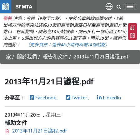
移
SFMTA
切
至
換
警報
注意：今晚（9點至11點），由於公車路線協調安排，5路
主
導
出城方向的停靠站將從30街和富爾頓街路口移至富爾頓街和31街
要
訂
航
路口。在此期間，請勿在30街站候車，向西步行一個街區至31街
內
閱
站上車。 5路出城方向的乘客將在31街下車，而非30街。感謝您
容
的體諒！
（更多資訊：
過去48小時內新增
14個站點）
家
關於我們
報告和文件
2013年11月21日議程.pdf
2013年11月21日議程.pdf
分享至：
Facebook、
Twitter、
LinkedIn
2013年11月20日，星期三
輔助文件
2013年11月21日議程.pdf