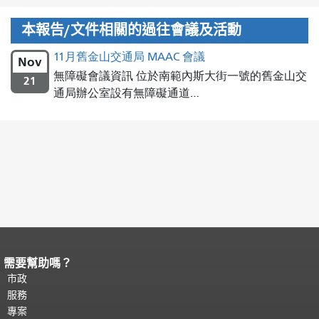
本報告/文件相關的過往會議及活動
11月舊金山交通局 MAAC 會議
Nov
無障礙會議資訊 位於南範內斯大街一號的舊金山交
21
通局辦公室設有無障礙通道…
需要幫助嗎？
頁面內容結束。
本頁剩餘內容在每一頁
都會重複顯示。
市政
返回主要內容頂部
。
服務
專案