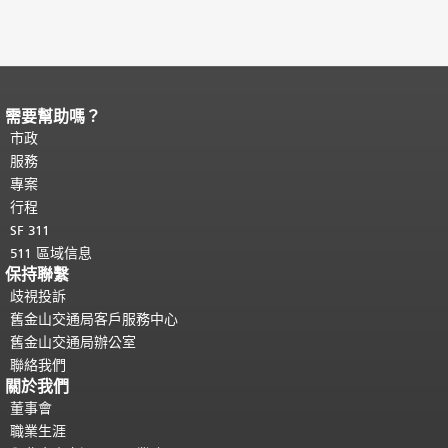
需要幫助嗎？
頁面內容結束。
本頁剩餘內容在每一頁
都會重複顯示。
市政
返回主要內容頂部
。
服務
專案
行程
SF 311
511 區域信息
保持聯繫
歧視投訴
舊金山交通局客戶服務中心
舊金山交通局辦公室
聯絡我們
關於我們
董事會
職業生涯