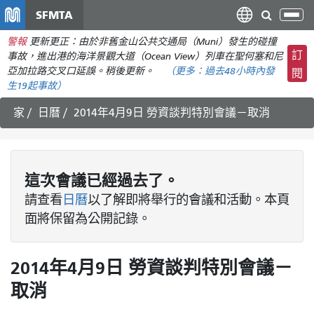
移
SFMTA
切
至
換
警報
更新更正：由於非舊金山公共交通局（Muni）發生的碰撞
主
導
訂
事故，進出港的海洋景觀大道（Ocean View）列車在聖何塞和尼
要
航
亞加拉路交叉口延誤。稍後更新。
（更多：
過去48小時內發
閱
內
生
19起事故）
容
家
日曆
2014年4月9日 勞資談判特別會議－取消
這次
會議
已經過去了。
請查看
日曆
以了解即將舉行的會議和活動。本頁
面將保留為公開記錄。
2014年4月9日 勞資談判特別會議－
取消