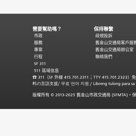
需要幫助嗎？
保持聯繫
頁
面
市政
歧視投訴
內
服務
舊金山交通局客戶服
容
專案
舊金山交通局辦公室
結
行程
聯絡我們
束。
本
SF 311
頁
511 區域信息
剩
☎
311（SF 外線 415.701.2311；TTY 415.701.2323）
餘
料の言語支援
/
무료 언어 지원
/
Libreng tulong para
內
容
版權所有 © 2013-2025 舊金山市政交通局 (SFMTA
在
每
一
頁
都
會