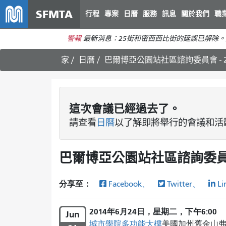
SFMTA
行程
專案
日曆
服務
訊息
關於我們
職
警報
最新消息：25街和密西西比街的延誤已解除。
家
日曆
巴爾博亞公園站社區諮詢委員會 - 2
這次
會議
已經過去了。
請查看
日曆
以了解即將舉行的會議和活
巴爾博亞公園站社區諮詢委員會 
分享至：
Facebook、
Twitter、
Li
2014年6月24日，星期二，下午6:00
Jun
城市學院多功能大樓
美國加州舊金山弗