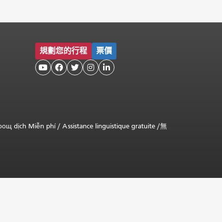
規劃您的行程
票價





оощ dịch Miễn phí
/
Assistance linguistique gratuite
/
無