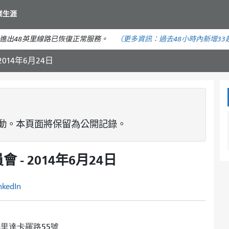
移
業生涯
至
主
進出48英里線路已恢復正常服務。
（更多資訊：
過去48小時內
新增33
要
內
014年6月24日
容
動。本頁面將保留為公開記錄。
- 2014年6月24日
nkedIn
里達卡羅路55號