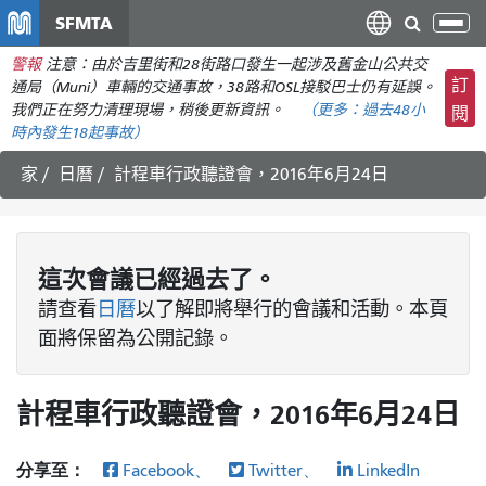
移
SFMTA
切
至
換
警報
注意：由於吉里街和28街路口發生一起涉及舊金山公共交
主
導
訂
通局（Muni）車輛的交通事故，38路和OSL接駁巴士仍有延誤。
要
航
我們正在努力清理現場，稍後更新資訊。
（更多：
過去48小
閱
內
時內發生
18起事故）
容
家
日曆
計程車行政聽證會，2016年6月24日
這次
會議
已經過去了。
請查看
日曆
以了解即將舉行的會議和活動。本頁
面將保留為公開記錄。
計程車行政聽證會，2016年6月24日
分享至：
Facebook、
Twitter、
LinkedIn