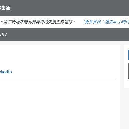
移
業生涯
至
主
。第三街地鐵南北雙向線路恢復正常運作。
（更多資訊：
過去48小時
要
內
387
容
nkedIn