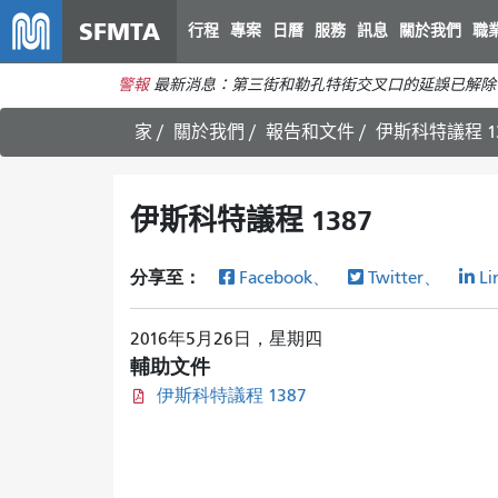
SFMTA
行程
專案
日曆
服務
訊息
關於我們
職
警報
最新消息：第三街和勒孔特街交叉口的延誤已解除
家
關於我們
報告和文件
伊斯科特議程 1
伊斯科特議程 1387
分享至：
Facebook、
Twitter、
Li
2016年5月26日，星期四
輔助文件
伊斯科特議程 1387