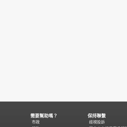
需要幫助嗎？
保持聯繫
頁
面
市政
歧視投訴