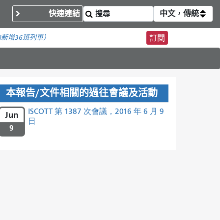
快速連結
中文，傳統
內
新增36班列車）
訂閱
本報告/文件相關的過往會議及活動
ISCOTT 第 1387 次會議，2016 年 6 月 9
Jun
日
9