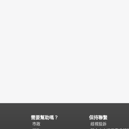
需要幫助嗎？
保持聯繫
頁
面
市政
歧視投訴