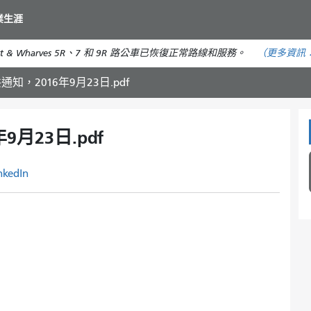
移
業生涯
至
主
t & Wharves 5R、7 和 9R 路公車已恢復正常路線和服務。
（更多資訊
要
內
知，2016年9月23日.pdf
容
月23日.pdf
nkedIn