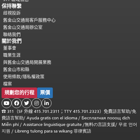
保持聯繫
歧視投訴
舊金山交通局客戶服務中心
舊金山交通局辦公室
聯絡我們
關於我們
董事會
職業生涯
與舊金山交通局開展業務
舊金山市和縣
使用條款/隱私權政策
檔案
規劃您的行程
票價





☎
311（SF 外線 415.701.2311；TTY 415.701.2323）免費
語言幫助
/
免
費
語言幫助
/ Ayuda gratis con el idioma
/ Бесплатная
пооощ dịch
Miễn phí
/
Assistance linguistique gratuite
/
無料の言語支援
/
무료 언어
지원
/
Libreng tulong para sa wikang 菲律賓語