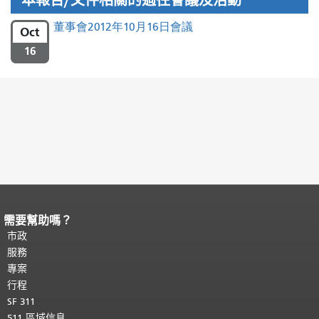
本報告/文件相關的過往會議及活動
董事會2012年10月16日會議
Oct
16
需要幫助嗎？
頁面內容結束。
本頁剩餘內容在每一頁
都會重複顯示。
市政
返回主要內容頂部
。
服務
專案
行程
SF 311
511 區域信息