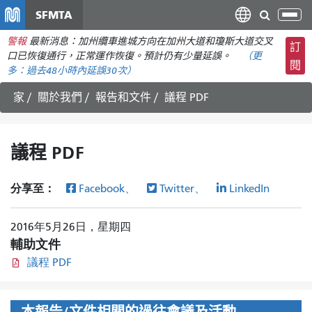
移
SFMTA
切
至
換
警報
最新消息：加州纜車進城方向在加州大道和瓊斯大道交叉
主
訂
導
口已恢復通行，正常運作恢復。預計仍有少量延誤。
（更
要
閱
航
多：
過去48小時內
延誤30次）
內
容
家
關於我們
報告和文件
議程 PDF
議程 PDF
分享至：
Facebook、
Twitter、
LinkedIn
2016年5月26日，星期四
輔助文件
議程 PDF