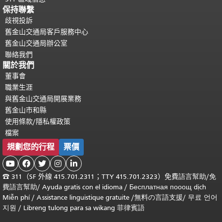
保持聯繫
歧視投訴
舊金山交通局客戶服務中心
舊金山交通局辦公室
聯絡我們
關於我們
董事會
職業生涯
與舊金山交通局開展業務
舊金山市和縣
使用條款/隱私權政策
檔案
規劃您的行程
票價





☎
311（SF 外線 415.701.2311；TTY 415.701.2323）免費
語言幫助
/
免
費
語言幫助
/ Ayuda gratis con el idioma
/ Бесплатная
пооощ dịch
Miễn phí
/
Assistance linguistique gratuite
/
無料の言語支援
/
무료 언어
지원
/
Libreng tulong para sa wikang 菲律賓語