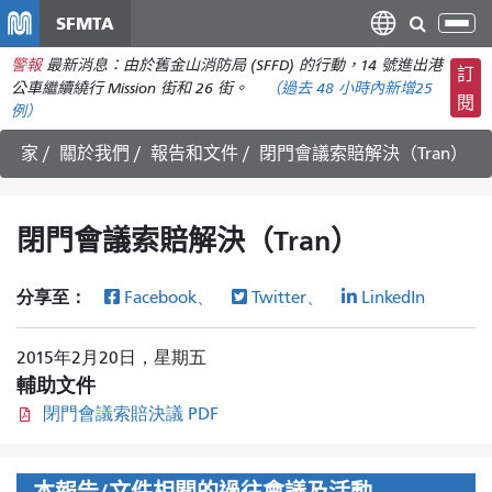
移
SFMTA
切
至
換
警報
最新消息：由於舊金山消防局 (SFFD) 的行動，14 號進出港
主
訂
導
公車繼續繞行 Mission 街和 26 街。
（
過去 48 小時內新增
25
要
閱
航
例）
內
容
家
關於我們
報告和文件
閉門會議索賠解決（Tran）
閉門會議索賠解決（Tran）
分享至：
Facebook、
Twitter、
LinkedIn
2015年2月20日，星期五
輔助文件
閉門會議索賠決議 PDF