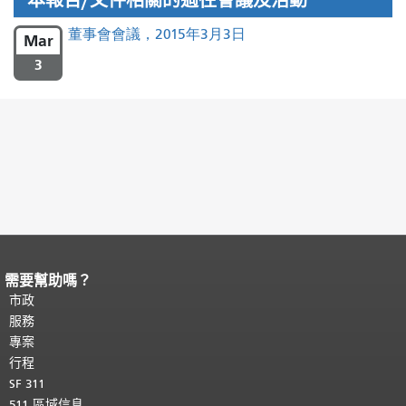
本報告/文件相關的過往會議及活動
董事會會議，2015年3月3日
Mar
3
需要幫助嗎？
頁面內容結束。
本頁剩餘內容在每一頁
都會重複顯示。
市政
返回主要內容頂部
。
服務
專案
行程
SF 311
511 區域信息