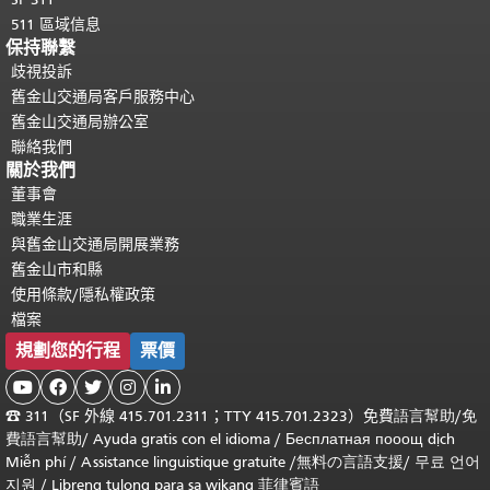
511 區域信息
保持聯繫
歧視投訴
舊金山交通局客戶服務中心
舊金山交通局辦公室
聯絡我們
關於我們
董事會
職業生涯
與舊金山交通局開展業務
舊金山市和縣
使用條款/隱私權政策
檔案
規劃您的行程
票價





☎
311（SF 外線 415.701.2311；TTY 415.701.2323）免費
語言幫助
/
免
費
語言幫助
/ Ayuda gratis con el idioma
/ Бесплатная
пооощ dịch
Miễn phí
/
Assistance linguistique gratuite
/
無料の言語支援
/
무료 언어
지원
/
Libreng tulong para sa wikang 菲律賓語