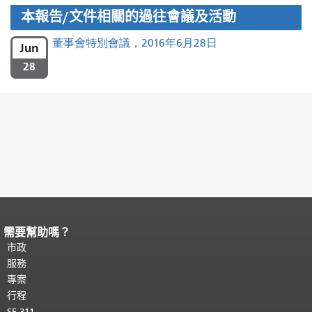
本報告/文件相關的過往會議及活動
董事會特別會議，2016年6月28日
Jun
28
需要幫助嗎？
頁面內容結束。
本頁剩餘內容在每一頁
都會重複顯示。
市政
返回主要內容頂部
。
服務
專案
行程
SF 311