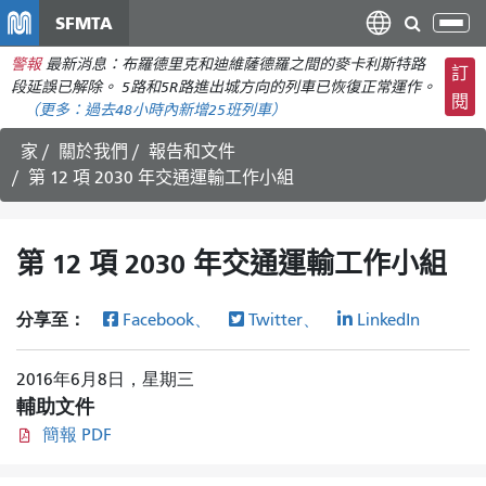
移
SFMTA
切
至
換
警報
最新消息：布羅德里克和迪維薩德羅之間的麥卡利斯特路
主
訂
導
段延誤已解除。 5路和5R路進出城方向的列車已恢復正常運作。
要
閱
航
（更多：
過去48小時內新增
25班列車）
內
容
家
關於我們
報告和文件
第 12 項 2030 年交通運輸工作小組
第 12 項 2030 年交通運輸工作小組
分享至：
Facebook、
Twitter、
LinkedIn
2016年6月8日，星期三
輔助文件
簡報 PDF