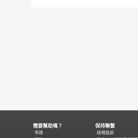
需要幫助嗎？
保持聯繫
頁
面
市政
歧視投訴