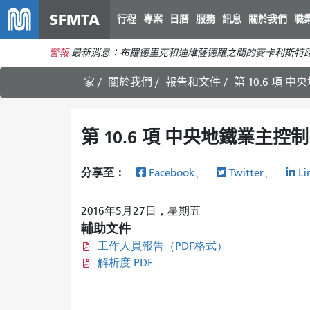
SFMTA
行程
專案
日曆
服務
訊息
關於我們
職
警報
最新消息：布羅德里克和迪維薩德羅之間的麥卡利斯特路
家
關於我們
報告和文件
第 10.6 項
第 10.6 項 中央地鐵業主
分享至：
Facebook、
Twitter、
Li
2016年5月27日，星期五
輔助文件
工作人員報告（PDF格式）
解析度 PDF