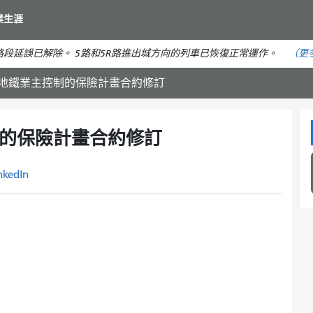
移
業生涯
至
主
段延誤已解除。 5路和5R路進出城方向的列車已恢復正常運作。
（更
要
內
 中央地鐵業主控制的保險計畫合約修訂
容
控制的保險計畫合約修訂
nkedIn