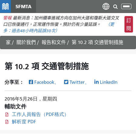
移
SFMTA
切
至
換
警報
最新消息：加州纜車進城方向在加州大道和瓊斯大道交叉
主
訂
導
口已恢復通行，正常運作恢復。預計仍有少量延誤。
（更
要
閱
航
多：
過去48小時內
延誤30次）
內
容
家
關於我們
報告和文件
第 10.2 項 交通管制措施
第 10.2 項 交通管制措施
分享至：
Facebook、
Twitter、
LinkedIn
2016年5月26日，星期四
輔助文件
工作人員報告（PDF格式）
解析度 PDF