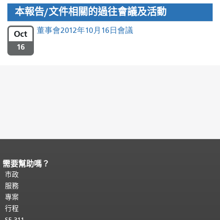
本報告/文件相關的過往會議及活動
董事會2012年10月16日會議
Oct
16
需要幫助嗎？
頁面內容結束。
本頁剩餘內容在每一頁
都會重複顯示。
市政
返回主要內容頂部
。
服務
專案
行程
SF 311