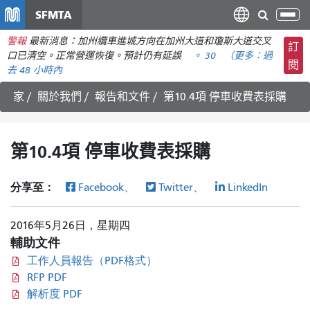
移
SFMTA
切
至
換
警報
最新消息：加州纜車進城方向在加州大道和瓊斯大道交叉
主
訂
導
口已清空。正常營運恢復。預計仍有延誤
。 30
（更多：
過
要
閱
航
去 48 小時內
內
容
家
關於我們
報告和文件
第10.4項 停車收費表採購
第10.4項 停車收費表採購
分享至：
Facebook、
Twitter、
LinkedIn
2016年5月26日，星期四
輔助文件
工作人員報告（PDF格式）
RFP PDF
解析度 PDF