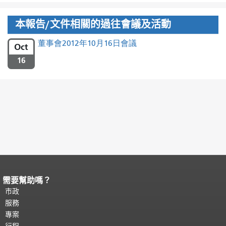
本報告/文件相關的過往會議及活動
董事會2012年10月16日會議
Oct
16
需要幫助嗎？
頁面內容結束。
本頁剩餘內容在每一頁
都會重複顯示。
市政
返回主要內容頂部
。
服務
專案