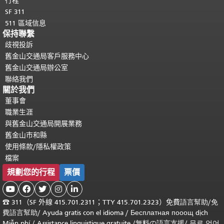
行程
SF 311
511 區域信息
保持聯繫
歧視投訴
舊金山交通局客戶服務中心
舊金山交通局辦公室
聯絡我們
關於我們
董事會
職業生涯
與舊金山交通局開展業務
舊金山市和縣
使用條款/隱私權政策
檔案
規劃您的行程
票價





☎
311（SF 外線 415.701.2311；TTY 415.701.2323）免費
語言幫助
/
免
費
語言幫助
/ Ayuda gratis con el idioma
/ Бесплатная
пооощ dịch
Miễn phí
/
Assistance linguistique gratuite
/
無料の語言支援
/
무료 언어