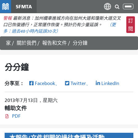
移
SFMTA
切
至
換
警報
最新消息：加州纜車進城方向在加州大道和瓊斯大道交叉
主
訂
導
口已恢復通行，正常運作恢復。預計仍有少量延誤。
（更
要
閱
航
多：
過去48小時內
延誤30次）
內
容
家
關於我們
報告和文件
分分鐘
分分鐘
分享至：
Facebook、
Twitter、
LinkedIn
2013年7月13日，星期六
輔助文件
PDF