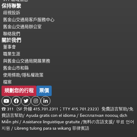
保持聯繫
歧視投訴
舊金山交通局客戶服務中心
舊金山交通局辦公室
聯絡我們
關於我們
董事會
職業生涯
與舊金山交通局開展業務
舊金山市和縣
使用條款/隱私權政策
檔案
規劃您的行程
票價





☎
311（SF 外線 415.701.2311；TTY 415.701.2323）免費
語言幫助
/
免
費
語言幫助
/ Ayuda gratis con el idioma
/ Бесплатная
пооощ dịch
Miễn phí
/
Assistance linguistique gratuite
/
無料の言語支援
/
무료 언어
지원
/
Libreng tulong para sa wikang 菲律賓語