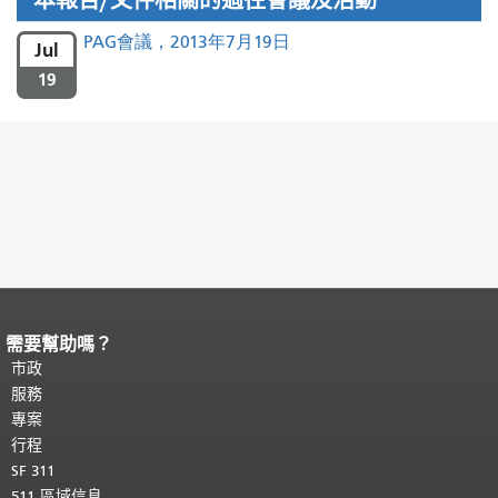
本報告/文件相關的過往會議及活動
PAG會議，2013年7月19日
Jul
19
需要幫助嗎？
頁面內容結束。
本頁剩餘內容在每一頁
都會重複顯示。
市政
返回主要內容頂部
。
服務
專案
行程
SF 311
511 區域信息