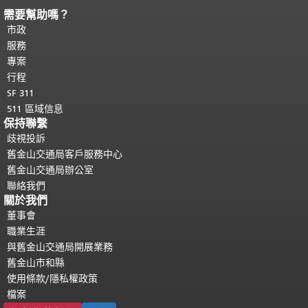
需要幫助嗎？
頁面內容結束。
本頁剩餘內容在每一頁
都會重複顯示。
市政
返回主要內容頂部
。
服務
專案
行程
SF 311
511 區域信息
保持聯繫
歧視投訴
舊金山交通局客戶服務中心
舊金山交通局辦公室
聯絡我們
關於我們
董事會
職業生涯
與舊金山交通局開展業務
舊金山市和縣
使用條款/隱私權政策
檔案