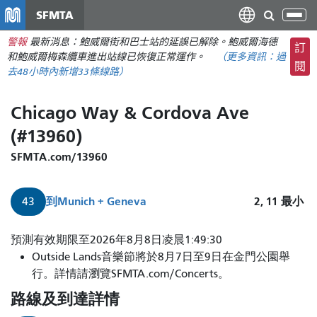
移
SFMTA
切
至
換
警報
最新消息：鮑威爾街和巴士站的延誤已解除。鮑威爾海德
主
訂
導
和鮑威爾梅森纜車進出站線已恢復正常運作。
（更多資訊：
過
要
閱
航
去48小時內新增
33條線路）
內
容
Chicago Way & Cordova Ave
(#13960)
SFMTA.com/13960
到
Munich + Geneva
2, 11
最小
43
43
預測有效期限至2026年8月8日凌晨1:49:30
名
Outside Lands音樂節將於8月7日至9日在金門公園舉
共
行。詳情請瀏覽SFMTA.com/Concerts。
濟
路線及到達詳情
會