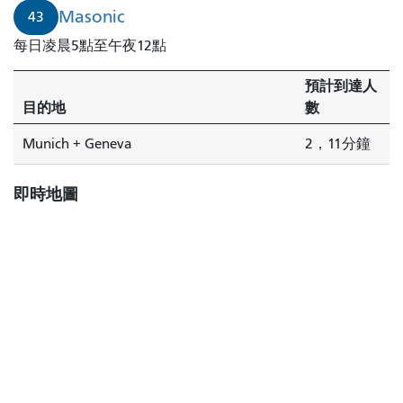
成
Masonic
43
員
每日凌晨5點至午夜12點
將
在
預計到達人
2
目的地
數
分
鐘
Munich + Geneva
2，11分鐘
後
到
即時地圖
達。