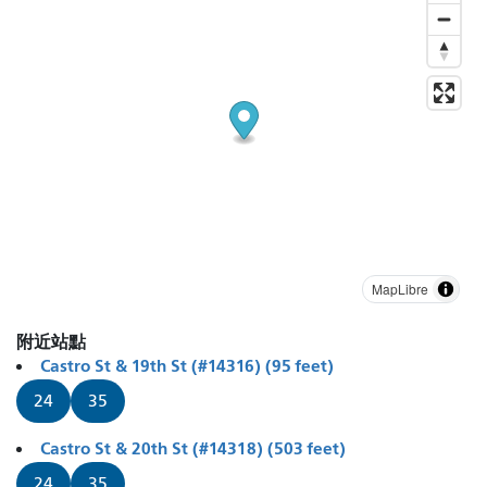
MapLibre
附近站點
Castro St & 19th St (#14316) (95 feet)
24
35
Castro St & 20th St (#14318) (503 feet)
24
35