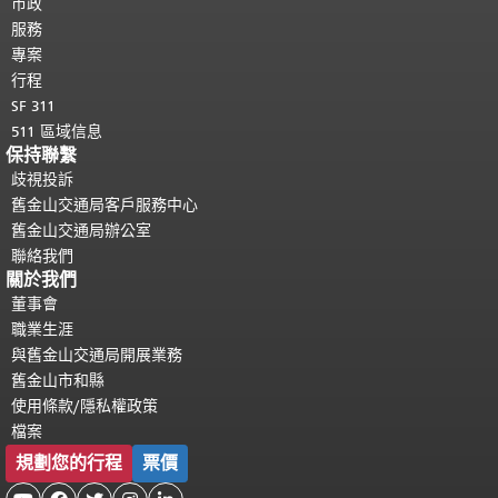
都會重複顯示。
市政
返回主要內容頂部
。
服務
專案
行程
SF 311
511 區域信息
保持聯繫
歧視投訴
舊金山交通局客戶服務中心
舊金山交通局辦公室
聯絡我們
關於我們
董事會
職業生涯
與舊金山交通局開展業務
舊金山市和縣
使用條款/隱私權政策
檔案
規劃您的行程
票價