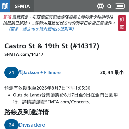
移
SFMTA
切
至
換
警報
最新消息：布羅德里克和迪維薩德羅之間的麥卡利斯特路
主
訂
導
段延誤已解除。 5路和5R路進出城方向的列車已恢復正常運作。
要
閱
航
（更多：
過去48小時內新增
25班列車）
內
容
Castro St & 19th St (#14317)
SFMTA.com/14317
到
Jackson + Fillmore
30, 44
最小
24
預測有效期限至2026年8月7日下午1:05:30
Outside Lands音樂節將於8月7日至9日在金門公園舉
行。詳情請瀏覽SFMTA.com/Concerts。
路線及到達詳情
Divisadero
24