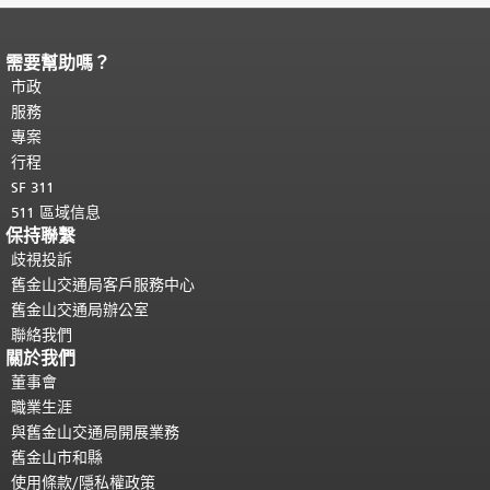
需要幫助嗎？
頁面內容結束。
本頁剩餘內容在每一頁
都會重複顯示。
市政
返回主要內容頂部
。
服務
專案
行程
SF 311
511 區域信息
保持聯繫
歧視投訴
舊金山交通局客戶服務中心
舊金山交通局辦公室
聯絡我們
關於我們
董事會
職業生涯
與舊金山交通局開展業務
舊金山市和縣
使用條款/隱私權政策