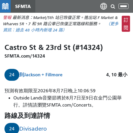
移
SFMTA
切
至
換
警報
最新消息：Market/5th 站已恢復正常。進出站 F Market &
主
訂
導
Wharves 5R、7 和 9R 路公車已恢復正常路線和服務。
（更多
要
閱
航
資訊：
過去 48 小時內
新增 24 路）
內
容
Castro St & 23rd St (#14324)
SFMTA.com/14324
到
Jackson + Fillmore
4, 10
最小
24
24
預測有效期限至2026年8月7日晚上10:06:59
號
Outside Lands音樂節將於8月7日至9日在金門公園舉
迪
行。詳情請瀏覽SFMTA.com/Concerts。
維
路線及到達詳情
薩
德
Divisadero
24