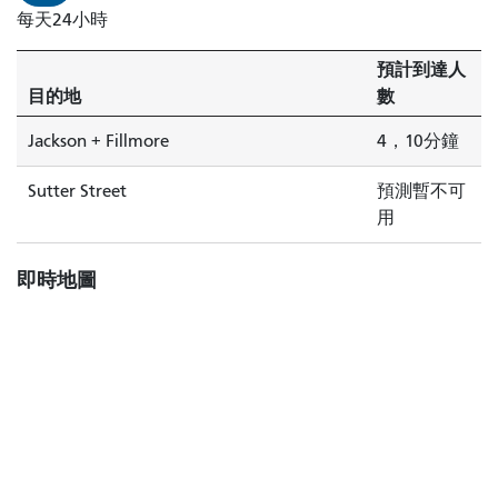
羅
每天24小時
4
分
預計到達人
鐘
目的地
數
後
到
Jackson + Fillmore
4，10分鐘
達。
Sutter Street
預測暫不可
用
即時地圖