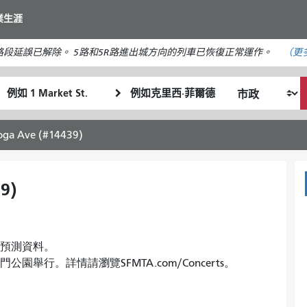
移
業生涯
至
主
段延誤已解除。 5路和5R路進出城方向的列車已恢復正常運作。
（更
要
內
起
終
容
我
始
點
希
位
位
望
置
置
ioga Ave (#14439)
的
旅
行
9)
方
式
均無預測資料。
金門公園舉行。詳情請瀏覽SFMTA.com/Concerts。