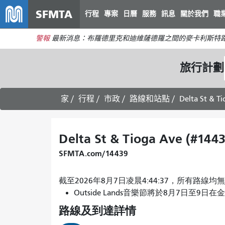
SFMTA
行程
專案
日曆
服務
訊息
關於我們
職
警報
最新消息：布羅德里克和迪維薩德羅之間的麥卡利斯特路
旅行計劃
家
行程
市政
路線和站點
Delta St & T
Delta St & Tioga Ave (#1443
SFMTA.com/14439
截至2026年8月7日凌晨4:44:37，所有路線
Outside Lands音樂節將於8月7日至9日在
路線及到達詳情