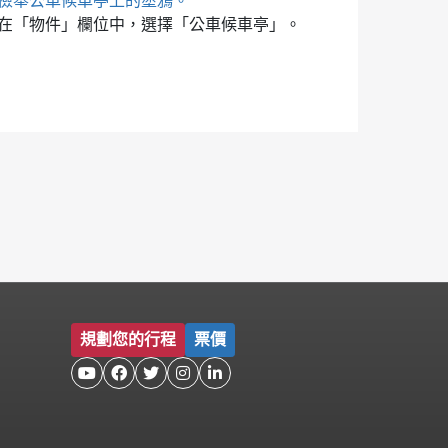
檢舉公車候車亭上的塗鴉。
在「物件」欄位中，選擇「公車候車亭」。
規劃您的行程
票價




