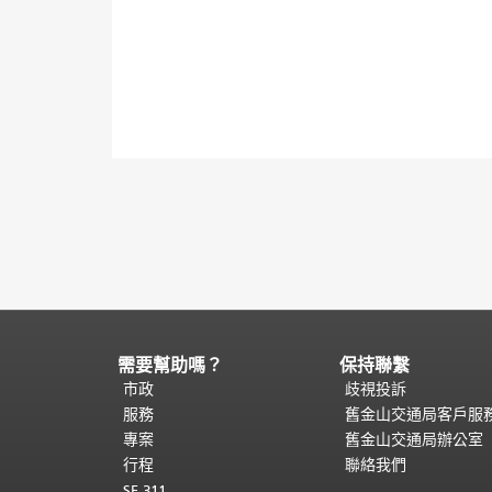
需要幫助嗎？
保持聯繫
頁
面
市政
歧視投訴
內
服務
舊金山交通局客戶服
容
專案
舊金山交通局辦公室
結
行程
聯絡我們
束。
本
SF 311