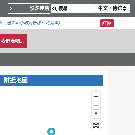
快速連結
中文，傳統
多：
過去48小時內新增
25班列車）
訂閱
我們走吧...
附近地圖