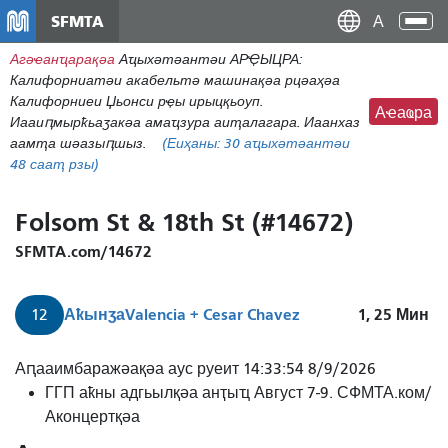
移
SFMTA
Ана
至
аԥс
Агәҽанҵарақәа
Аҵыхәтәантәи АРҾЫЦРА:
主
Калифорниатәи акабельтә машинақәа рцәаҳәа
內
Калифорниеи Џьонси рҿы ирыцқьоуп.
容
Аҽаҩра
Иааиԥмырҟьаӡакәа амаҵзура аиҭалагара. Иаанхаз
аамҭа шәазыԥшыз.
(Еиҳаны:
30
аҵыхәтәантәи
48 сааҭ рзы)
Folsom St & 18th St (#14672)
SFMTA.com/14672
Аҟынӡа
Valencia + Cesar Chavez
1, 25
Мин
12
12
Аԥааимбаражәақәа аус руеит 14:33:54 8/9/2026
Фолсом/
ГГП аҟны адгьылқәа анҭыҵ Август 7-9. СФМТА.ком/
Пасифик
Аконцертқәа
Валенсиа