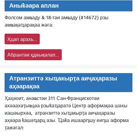
Аныҟәара аплан
Фолсом амҩаду & 18-тәи амҩаду (#14672) рзы
амҩақәҵарақәа жәга:
Ҳцап арахь...
Абрантәи ҳдәықәлап...
Атранзиттә хыҵакырҭа аиҷаҳаразы
аҳәарақәа
Ҳаҳәоит, анаҩстәи 311 Сан-Францискотәи
ахәаахәҭыҩцәа рзыҟаҵаратә Центр аформақәа шәхы
иашәырхәа,
атранзиттә хыҵакырҭа аиҷаҳаразы
аҳәара ҟашәҵарц азы. Ҵаҟа ишаарԥшу еиԥш аформа
ҭажәгал: