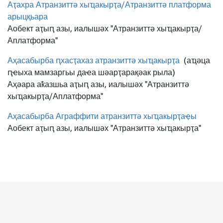
Аҭахра Атранзиттә хыҵакырҭа/Атранзиттә платформа
арыцқьара
Аобект аҭыԥ азы, иалышәх "Атранзиттә хыҵакырҭа/
Аплатформа"
Аҳасабырба ԥхасҭахаз атранзиттә хыҵакырҭа
(аҵәца
ԥҽыха мамзаргьы даҽа шәарҭарақәак рыла)
Аҳәара аҟазшьа аҭыԥ азы, иалышәх "Атранзиттә
хыҵакырҭа/Аплатформа"
Аҳасабырба Аграффити атранзиттә хыҵакырҭаҿы
Аобект аҭыԥ азы, иалышәх "Атранзиттә хыҵакырҭа"