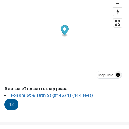
MapLibre
Ааигәа иҟоу ааҭгыларҭақәа
Folsom St & 18th St (#14671) (144 feet)
12