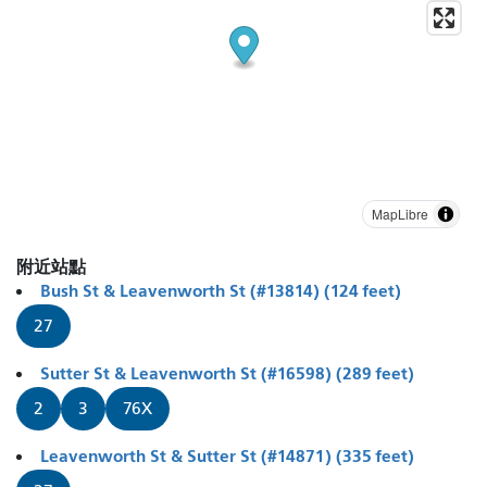
MapLibre
附近站點
Bush St & Leavenworth St (#13814) (124 feet)
27
Sutter St & Leavenworth St (#16598) (289 feet)
2
3
76X
Leavenworth St & Sutter St (#14871) (335 feet)