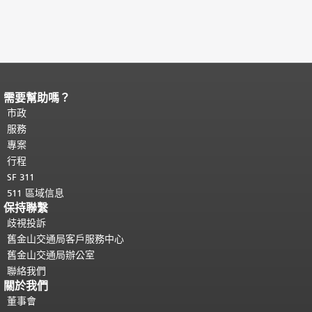
需要幫助嗎？
頁面內容結束。
本頁剩餘內容在每一頁
都會重複顯示。
市政
返回主要內容頂部
。
服務
專案
行程
SF 311
511 區域信息
保持聯繫
歧視投訴
舊金山交通局客戶服務中心
舊金山交通局辦公室
聯絡我們
關於我們
董事會