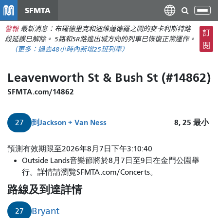
移
SFMTA
切
至
換
警報
最新消息：布羅德里克和迪維薩德羅之間的麥卡利斯特路
主
訂
導
段延誤已解除。 5路和5R路進出城方向的列車已恢復正常運作。
要
閱
航
（更多：
過去48小時內新增
25班列車）
內
容
Leavenworth St & Bush St (#14862)
SFMTA.com/14862
到
Jackson + Van Ness
8, 25
最小
27
預測有效期限至2026年8月7日下午3:10:40
Outside Lands音樂節將於8月7日至9日在金門公園舉
行。詳情請瀏覽SFMTA.com/Concerts。
路線及到達詳情
Bryant
27