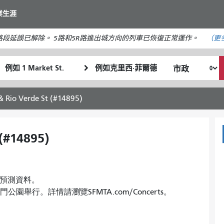
移
業生涯
至
主
段延誤已解除。 5路和5R路進出城方向的列車已恢復正常運作。
（更
要
內
起
終
容
我
始
點
希
位
位
望
置
置
 Rio Verde St (#14895)
的
旅
行
(#14895)
方
式
均無預測資料。
金門公園舉行。詳情請瀏覽SFMTA.com/Concerts。