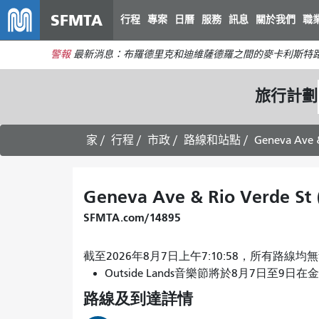
SFMTA
行程
專案
日曆
服務
訊息
關於我們
職
警報
最新消息：布羅德里克和迪維薩德羅之間的麥卡利斯特路
旅行計劃
家
行程
市政
路線和站點
Geneva Ave &
Geneva Ave & Rio Verde St 
SFMTA.com/14895
截至2026年8月7日上午7:10:58，所有路線
Outside Lands音樂節將於8月7日至9日在
路線及到達詳情