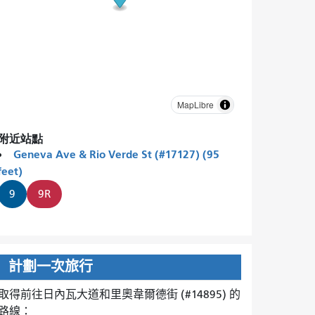
MapLibre
附近站點
Geneva Ave & Rio Verde St (#17127) (95
feet)
9
9R
計劃一次旅行
取得前往日內瓦大道和里奧韋爾德街 (#14895) 的
路線：