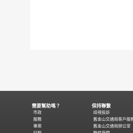
需要幫助嗎？
保持聯繫
頁
面
市政
歧視投訴
內
服務
舊金山交通局客戶服
容
專案
舊金山交通局辦公室
結
行程
聯絡我們