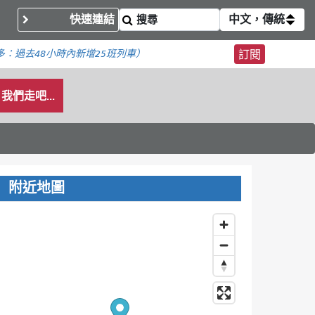
快速連結
中文，傳統
多：
過去48小時內新增
25班列車）
訂閱
我們走吧...
附近地圖