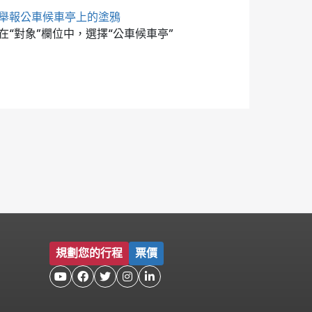
舉報公車候車亭上的塗鴉
在“對象”欄位中，選擇“公車候車亭”
規劃您的行程
票價




