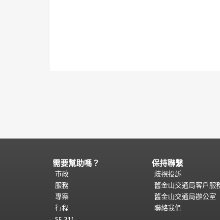
需要幫助嗎？
保持聯繫
頁
面
市政
歧視投訴
內
服務
舊金山交通局客戶服
容
專案
舊金山交通局辦公室
結
行程
聯絡我們
束。
本
SF 311