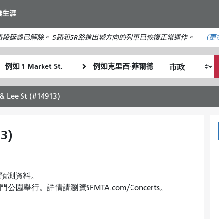
移
業生涯
至
主
段延誤已解除。 5路和5R路進出城方向的列車已恢復正常運作。
（更
要
內
起
終
容
我
始
點
希
位
位
望
置
置
& Lee St (#14913)
的
旅
行
13)
方
式
均無預測資料。
金門公園舉行。詳情請瀏覽SFMTA.com/Concerts。