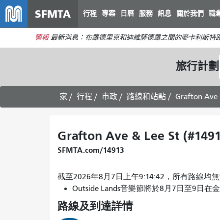
SFMTA
行程
專案
日曆
服務
訊息
關於我們
職
警報
最新消息：布羅德里克和迪維薩德羅之間的麥卡利斯特路
旅行計劃
家
行程
市政
路線和站點
Grafton Ave 
Grafton Ave & Lee St (#149
SFMTA.com/14913
截至2026年8月7日上午9:14:42，所有路線
Outside Lands音樂節將於8月7日至9日在
路線及到達詳情