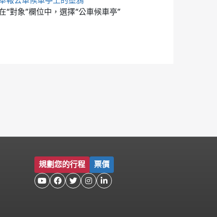
舉報公車候車亭上的塗鴉
在“對象”欄位中，選擇“公車候車亭”
規劃您的行程
票價




