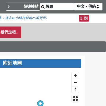
快速連結
中文，傳統
多：
過去48小時內新增
25班列車）
訂閱
我們走吧...
附近地圖