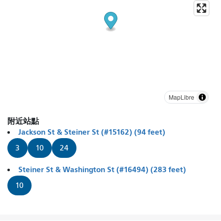
MapLibre
附近站點
Jackson St & Steiner St (#15162) (94 feet)
3
10
24
Steiner St & Washington St (#16494) (283 feet)
10