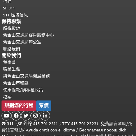
行程
SF 311
511 區域信息
保持聯繫
歧視投訴
舊金山交通局客戶服務中心
舊金山交通局辦公室
聯絡我們
關於我們
董事會
職業生涯
與舊金山交通局開展業務
舊金山市和縣
使用條款/隱私權政策
檔案
規劃您的行程
票價





☎
311（SF 外線 415.701.2311；TTY 415.701.2323）免費
語言幫助
/
免
費
語言幫助
/ Ayuda gratis con el idioma
/ Бесплатная
пооощ dịch