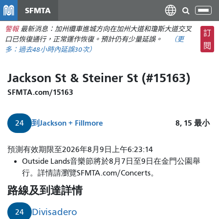
移
SFMTA
切
至
換
警報
最新消息：加州纜車進城方向在加州大道和瓊斯大道交叉
主
訂
導
口已恢復通行，正常運作恢復。預計仍有少量延誤。
（更
要
閱
航
多：
過去48小時內
延誤30次）
內
容
Jackson St & Steiner St (#15163)
SFMTA.com/15163
到
Jackson + Fillmore
8, 15
最小
24
預測有效期限至2026年8月9日上午6:23:14
Outside Lands音樂節將於8月7日至9日在金門公園舉
行。詳情請瀏覽SFMTA.com/Concerts。
路線及到達詳情
Divisadero
24