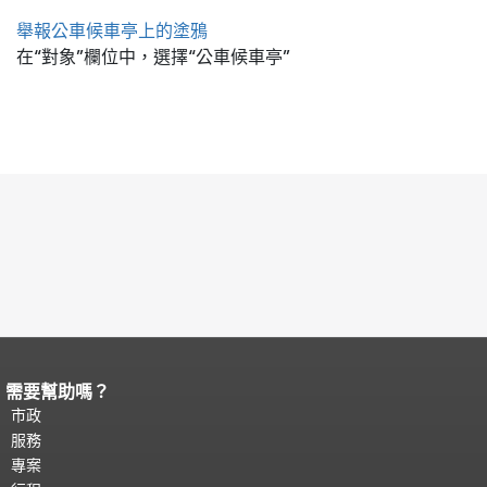
舉報公車候車亭上的塗鴉
在“對象”欄位中，選擇“公車候車亭”
需要幫助嗎？
頁面內容結束。
本頁剩餘內容在每一頁
都會重複顯示。
市政
返回主要內容頂部
。
服務
專案