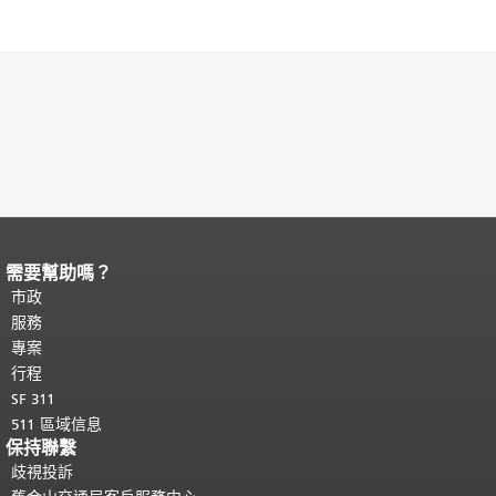
需要幫助嗎？
頁面內容結束。
本頁剩餘內容在每一頁
都會重複顯示。
市政
返回主要內容頂部
。
服務
專案
行程
SF 311
511 區域信息
保持聯繫
歧視投訴