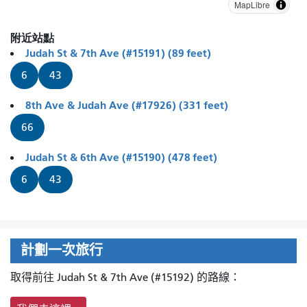
MapLibre
附近站點
Judah St & 7th Ave (#15191) (89 feet)
6
43
8th Ave & Judah Ave (#17926) (331 feet)
66
Judah St & 6th Ave (#15190) (478 feet)
6
43
計劃一次旅行
取得前往 Judah St & 7th Ave (#15192) 的路線：