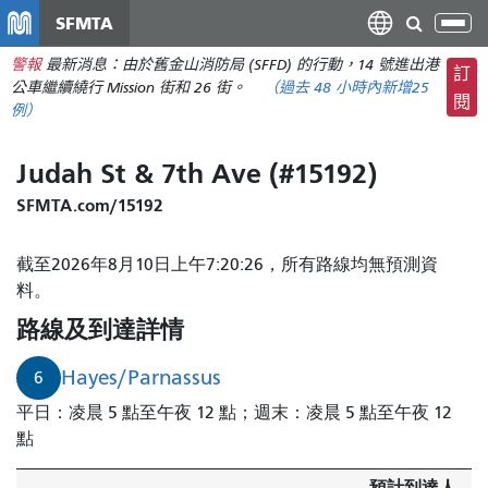
移
SFMTA
切
至
換
警報
最新消息：由於舊金山消防局 (SFFD) 的行動，14 號進出港
主
訂
導
公車繼續繞行 Mission 街和 26 街。
（
過去 48 小時內新增
25
要
閱
航
例）
內
容
Judah St & 7th Ave (#15192)
SFMTA.com/15192
截至2026年8月10日上午7:20:26，所有路線均無預測資
料。
路線及到達詳情
Hayes/Parnassus
6
平日：凌晨 5 點至午夜 12 點；週末：凌晨 5 點至午夜 12
點
預計到達人